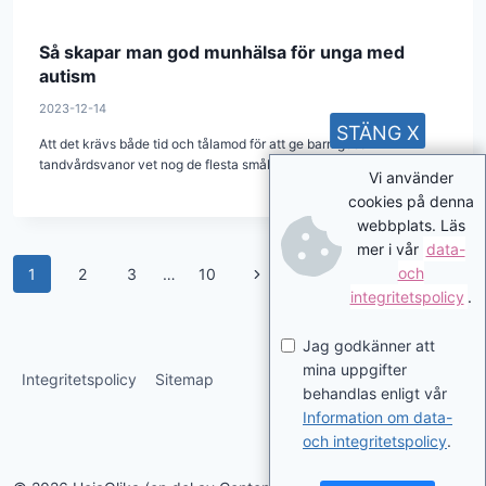
Så skapar man god munhälsa för unga med
autism
2023-12-14
STÄNG X
Att det krävs både tid och tålamod för att ge barn goda
tandvårdsvanor vet nog de flesta småbarnsföräldrar. Av föräldrar…
Vi använder
cookies på denna
webbplats. Läs
mer i vår
data-
Page
Next
och
1
2
3
…
10
integritetspolicy
.
navigation
Page
Jag godkänner att
mina uppgifter
Integritetspolicy
Sitemap
behandlas enligt vår
Information om data-
och integritetspolicy
.