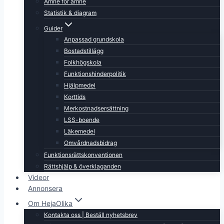
Ämne för ämne
Statistik & diagram
Guider
Anpassad grundskola
Bostadstillägg
Folkhögskola
Funktionshinderpolitik
Hjälpmedel
Korttids
Merkostnadsersättning
LSS-boende
Läkemedel
Omvårdnadsbidrag
Funktionsrättskonventionen
Rättshjälp & överklaganden
Videor
Annonsera
Om HejaOlika
Kontakta oss | Beställ nyhetsbrev