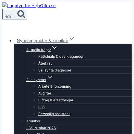
Skip
to
Sök ...
content
Nyheter, guider & krönikor
Aktuella frågor
Rättshjälp & överklaganden
Återkrav
Sällsynta diagnoser
Alla nyheter
Arbete & försörjning
Avgifter
Bidrag & ersättningar
LSS
Personlig assistans
Krönikor
LSS-skolan 2026