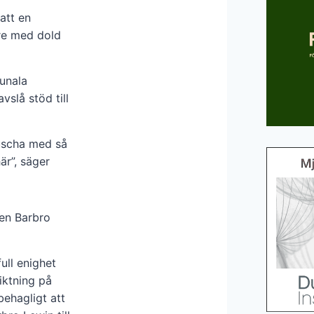
att en
re med dold
unala
slå stöd till
uscha med så
är”, säger
en Barbro
full enighet
iktning på
behagligt att