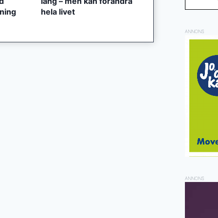
ed
lång – men kan förändra
tning
hela livet
ANNONS
ANNONS