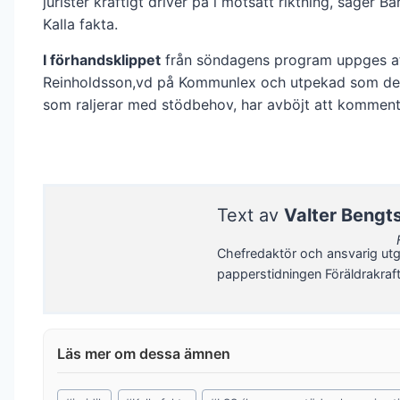
jurister kraftigt driver på i motsatt riktning, säger Ba
Kalla fakta.
I förhandsklippet
från söndagens program uppges a
Reinholdsson,vd på Kommunlex och utpekad som de
som raljerar med stödbehov, har avböjt att komment
Text av
Valter Bengt
Chefredaktör och ansvarig utg
papperstidningen Föräldrakraf
Post