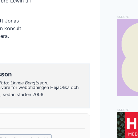
rbro Lewin till
ANNONS
tt Jonas
n konsult
era.
sson
Foto: Linnea Bengtsson.
ivare för webbtidningen HejaOlika och
t, sedan starten 2006.
ANNONS