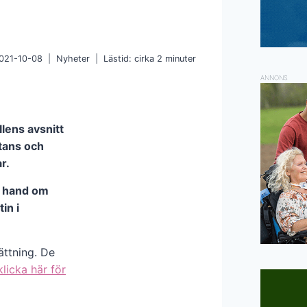
021-10-08
Nyheter
Lästid: cirka
2
minuter
ANNONS
llens avsnitt
stans och
r.
ar hand om
in i
ättning. De
klicka här för