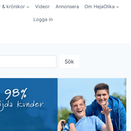
r & krönikor
Videor
Annonsera
Om HejaOlika
Logga in
Sök