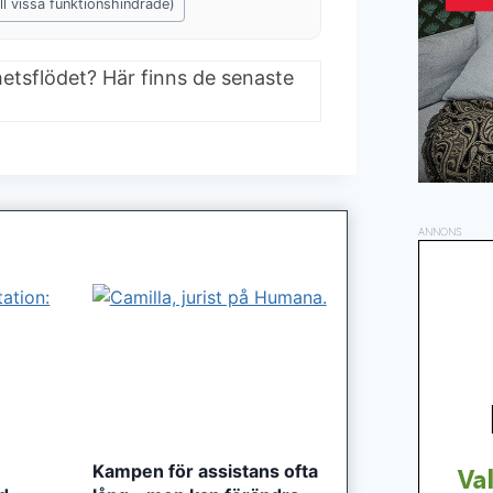
ll vissa funktionshindrade)
hetsflödet? Här finns de senaste
ANNONS
Kampen för assistans ofta