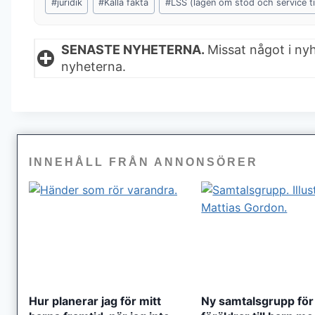
#
juridik
#
Kalla fakta
#
LSS (lagen om stöd och service ti
Tags:
SENASTE NYHETERNA.
Missat något i ny
nyheterna.
INNEHÅLL FRÅN ANNONSÖRER
Hur planerar jag för mitt
Ny samtalsgrupp för