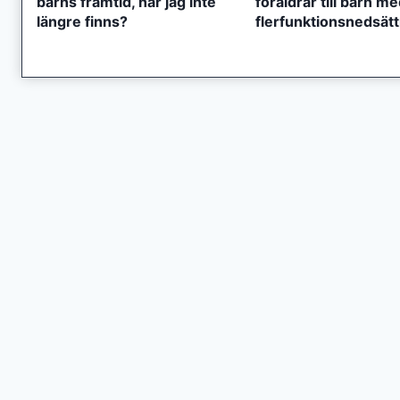
barns framtid, när jag inte
föräldrar till barn m
längre finns?
flerfunktionsnedsät