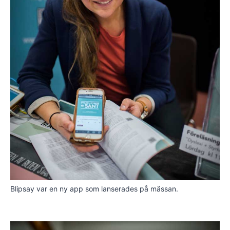
Blipsay var en ny app som lanserades på mässan.