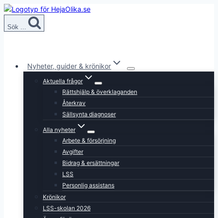
Skip
to
Sök ...
content
Nyheter, guider & krönikor
Aktuella frågor
Rättshjälp & överklaganden
Återkrav
Sällsynta diagnoser
Alla nyheter
Arbete & försörjning
Avgifter
Bidrag & ersättningar
LSS
Personlig assistans
Krönikor
LSS-skolan 2026