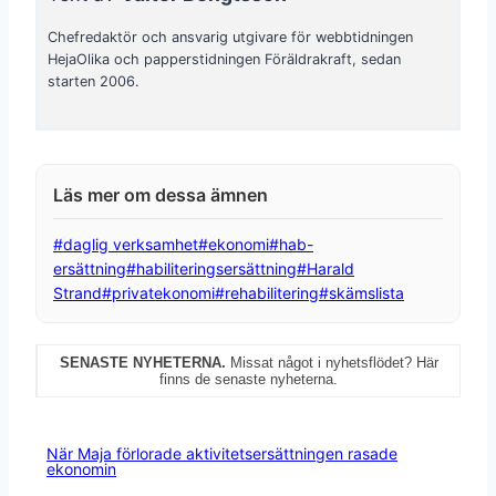
Chefredaktör och ansvarig utgivare för webbtidningen
HejaOlika och papperstidningen Föräldrakraft, sedan
starten 2006.
Post
#
daglig verksamhet
#
ekonomi
#
hab-
Tags:
ersättning
#
habiliteringsersättning
#
Harald
Strand
#
privatekonomi
#
rehabilitering
#
skämslista
SENASTE NYHETERNA.
Missat något i nyhetsflödet? Här
finns de senaste nyheterna.
När Maja förlorade aktivitetsersättningen rasade
ekonomin