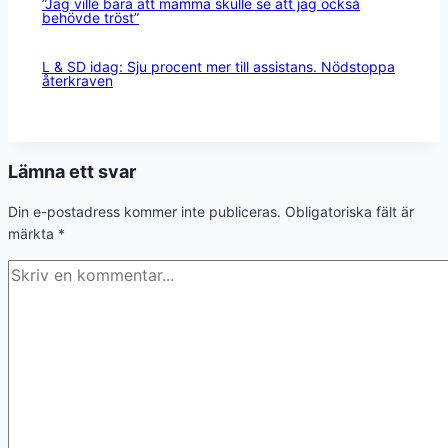
”Jag ville bara att mamma skulle se att jag också
behövde tröst”
L & SD idag: Sju procent mer till assistans. Nödstoppa
återkraven
Lämna ett svar
Din e-postadress kommer inte publiceras.
Obligatoriska fält är
märkta
*