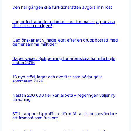
Den här gången ska funktionsrätten avgöra min röst
Jag är fortfarande förlamad – varför måste jag bevisa
det om och om igen?
”Jag önskar att vi hade letat efter en gruppbostad med
gemensamma måltider”
Gapet växer: Sjukpenning för arbetslösa har inte höjts
sedan 2015
13 nya stöd, lagar och avgifter som börjar gälla
sommaren 2026
Nästan 200 000 fler kan arbeta – regeringen väljer ny
utredning
STIL-rapport: Uppblåsta siffror får assistansanvändare
att framstå som fuskare