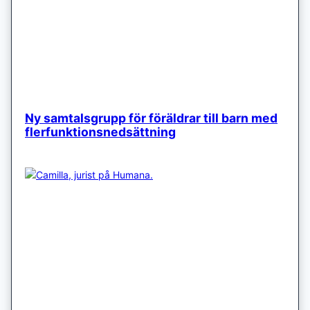
Ny samtalsgrupp för föräldrar till barn med
flerfunktionsnedsättning