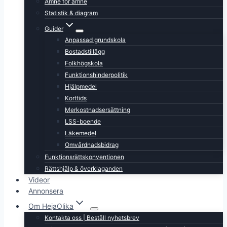
Ämne för ämne
Statistik & diagram
Guider
Anpassad grundskola
Bostadstillägg
Folkhögskola
Funktionshinderpolitik
Hjälpmedel
Korttids
Merkostnadsersättning
LSS-boende
Läkemedel
Omvårdnadsbidrag
Funktionsrättskonventionen
Rättshjälp & överklaganden
Videor
Annonsera
Om HejaOlika
Kontakta oss | Beställ nyhetsbrev