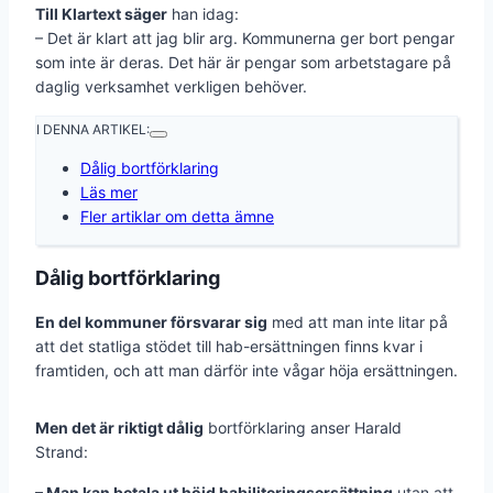
Till Klartext säger
han idag:
– Det är klart att jag blir arg. Kommunerna ger bort pengar
som inte är deras. Det här är pengar som arbetstagare på
daglig verksamhet verkligen behöver.
I DENNA ARTIKEL:
Dålig bortförklaring
Läs mer
Fler artiklar om detta ämne
Dålig bortförklaring
En del kommuner försvarar sig
med att man inte litar på
att det statliga stödet till hab-ersättningen finns kvar i
framtiden, och att man därför inte vågar höja ersättningen.
Men det är riktigt dålig
bortförklaring anser Harald
Strand:
– Man kan betala ut höjd habiliteringsersättning
utan att