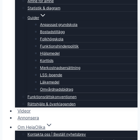
Ämne för ämne
Statistik & diagram
Guider
Anpassad grundskola
Bostadstillägg
Folkhögskola
Funktionshinderpolitik
Hjälpmedel
Korttids
Merkostnadsersättning
LSS-boende
Läkemedel
Omvårdnadsbidrag
Funktionsrättskonventionen
Rättshjälp & överklaganden
Videor
Annonsera
Om HejaOlika
Kontakta oss | Beställ nyhetsbrev