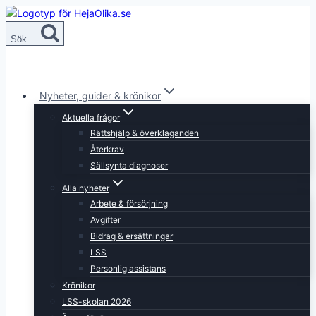
Skip
to
Sök ...
content
Nyheter, guider & krönikor
Aktuella frågor
Rättshjälp & överklaganden
Återkrav
Sällsynta diagnoser
Alla nyheter
Arbete & försörjning
Avgifter
Bidrag & ersättningar
LSS
Personlig assistans
Krönikor
LSS-skolan 2026