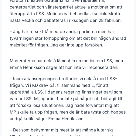
Förutom kristdemokraterna har även liberalerna,
centerpartiet och vänsterpartiet aktuella motioner om att
återupprätta LSS. Motionerna behandlas i socialutskottet
nästa vecka och debatteras i riksdagen den 28 februari.
– Jag har försökt få med de andra partierna men har
tyvärr ingen stor förhoppning om att det blir någon ändrad
majoritet för frågan. Jag ger inte upp försöken.
Moderaterna har också lämnat in en motion om LSS, men
Emma Henriksson säger att hon inte vill recensera den.
– Inom alliansregeringen brottades vi också med LSS-
frågan. Vi i KD drev på, tillsammans med L, för att
upprätthålla LSS. I dagens regering finns inget parti som
värnar LSS. Miljöpartiet har inte på något sätt bidragit till
att försöka lösa situationen. Jag hade förväntat mig att
MP skulle ta upp frågan, men de är bara tysta och hoppas
undgå kritik, säger Emma Henriksson.
– Det som bekymrar mig mest är att många lutar sig