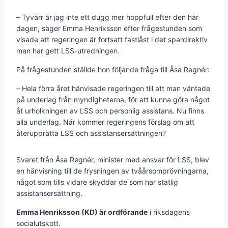
– Tyvärr är jag inte ett dugg mer hoppfull efter den här
dagen, säger Emma Henriksson efter frågestunden som
visade att regeringen är fortsatt fastlåst i det spardirektiv
man har gett LSS-utredningen.
På frågestunden ställde hon följande fråga till Åsa Regnér:
– Hela förra året hänvisade regeringen till att man väntade
på underlag från myndigheterna, för att kunna göra något
åt urholkningen av LSS och personlig assistans. Nu finns
alla underlag. När kommer regeringens förslag om att
återupprätta LSS och assistansersättningen?
Svaret från Åsa Regnér, minister med ansvar för LSS, blev
en hänvisning till de frysningen av tvåårsomprövningarna,
något som tills vidare skyddar de som har statlig
assistansersättning.
Emma Henriksson (KD) är ordförande
i riksdagens
socialutskott.