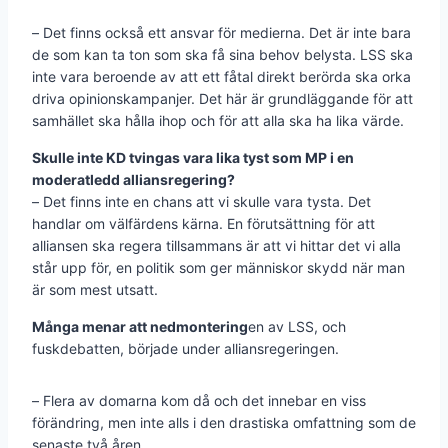
– Det finns också ett ansvar för medierna. Det är inte bara
de som kan ta ton som ska få sina behov belysta. LSS ska
inte vara beroende av att ett fåtal direkt berörda ska orka
driva opinionskampanjer. Det här är grundläggande för att
samhället ska hålla ihop och för att alla ska ha lika värde.
Skulle inte KD tvingas vara lika tyst som MP i en
moderatledd alliansregering?
– Det finns inte en chans att vi skulle vara tysta. Det
handlar om välfärdens kärna. En förutsättning för att
alliansen ska regera tillsammans är att vi hittar det vi alla
står upp för, en politik som ger människor skydd när man
är som mest utsatt.
Många menar att nedmontering
en av LSS, och
fuskdebatten, började under alliansregeringen.
– Flera av domarna kom då och det innebar en viss
förändring, men inte alls i den drastiska omfattning som de
senaste två åren.