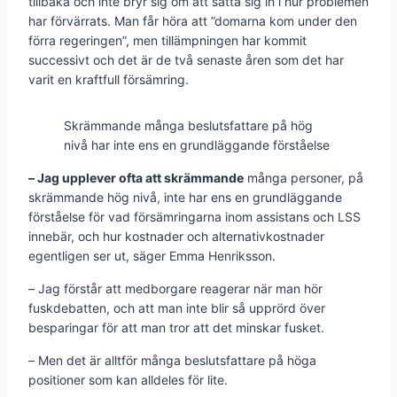
tillbaka och inte bryr sig om att sätta sig in i hur problemen
har förvärrats. Man får höra att ”domarna kom under den
förra regeringen”, men tillämpningen har kommit
successivt och det är de två senaste åren som det har
varit en kraftfull försämring.
Skrämmande många beslutsfattare på hög
nivå har inte ens en grundläggande förståelse
– Jag upplever ofta att skrämmande
många personer, på
skrämmande hög nivå, inte har ens en grundläggande
förståelse för vad försämringarna inom assistans och LSS
innebär, och hur kostnader och alternativkostnader
egentligen ser ut, säger Emma Henriksson.
– Jag förstår att medborgare reagerar när man hör
fuskdebatten, och att man inte blir så upprörd över
besparingar för att man tror att det minskar fusket.
– Men det är alltför många beslutsfattare på höga
positioner som kan alldeles för lite.