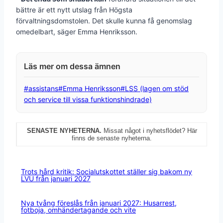
bättre är ett nytt utslag från Högsta
förvaltningsdomstolen. Det skulle kunna få genomslag
omedelbart, säger Emma Henriksson.
Post
#
assistans
#
Emma Henriksson
#
LSS (lagen om stöd
Tags:
och service till vissa funktionshindrade)
SENASTE NYHETERNA.
Missat något i nyhetsflödet? Här
finns de senaste nyheterna.
Trots hård kritik: Socialutskottet ställer sig bakom ny
LVU från januari 2027
Nya tvång föreslås från januari 2027: Husarrest,
fotboja, omhändertagande och vite