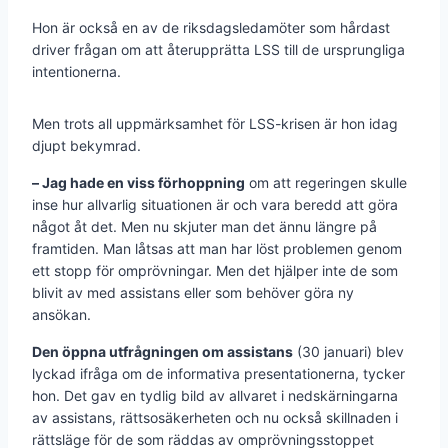
Hon är också en av de riksdagsledamöter som hårdast
driver frågan om att återupprätta LSS till de ursprungliga
intentionerna.
Men trots all uppmärksamhet för LSS-krisen är hon idag
djupt bekymrad.
– Jag hade en viss förhoppning
om att regeringen skulle
inse hur allvarlig situationen är och vara beredd att göra
något åt det. Men nu skjuter man det ännu längre på
framtiden. Man låtsas att man har löst problemen genom
ett stopp för omprövningar. Men det hjälper inte de som
blivit av med assistans eller som behöver göra ny
ansökan.
Den öppna utfrågningen om assistans
(30 januari) blev
lyckad ifråga om de informativa presentationerna, tycker
hon. Det gav en tydlig bild av allvaret i nedskärningarna
av assistans, rättsosäkerheten och nu också skillnaden i
rättsläge för de som räddas av omprövningsstoppet