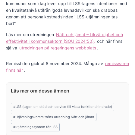
kommuner som idag lever upp till LSS-lagens intentioner med
en kvalitetsnivå utifrån ’goda levnadsvillkor’ ska drabbas
genom att personalkostnadsindex i LSS-utjämningen tas
bort”.
Läs mer om utredningen
Nätt och jämnt – Likvärdighet och
effektivitet i kommunsektorn (SOU 2024:50),
och här finns
själva
utredningen på regeringens webbplats
.
Remisstiden gick ut 8 november 2024. Många av
remissvaren
finns här
.
Post
#
LSS (lagen om stöd och service till vissa funktionshindrade)
Tags:
#
Utjämningskommitténs utredning Nätt och jämnt
#
utjämningssystem för LSS