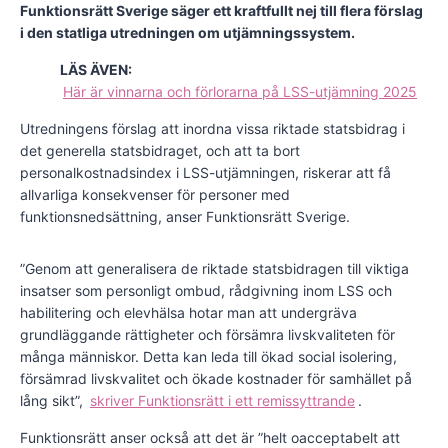
Funktionsrätt Sverige säger ett kraftfullt nej till flera förslag
i den statliga utredningen om utjämningssystem.
LÄS ÄVEN:
Här är vinnarna och förlorarna på LSS-utjämning 2025
Utredningens förslag att inordna vissa riktade statsbidrag i
det generella statsbidraget, och att ta bort
personalkostnadsindex i LSS-utjämningen, riskerar att få
allvarliga konsekvenser för personer med
funktionsnedsättning, anser Funktionsrätt Sverige.
”Genom att generalisera de riktade statsbidragen till viktiga
insatser som personligt ombud, rådgivning inom LSS och
habilitering och elevhälsa hotar man att undergräva
grundläggande rättigheter och försämra livskvaliteten för
många människor. Detta kan leda till ökad social isolering,
försämrad livskvalitet och ökade kostnader för samhället på
lång sikt”,
skriver Funktionsrätt i ett remissyttrande
.
Funktionsrätt anser också att det är ”helt oacceptabelt att