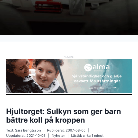
ANNONS
Hjultorget: Sulkyn som ger barn
bättre koll på kroppen
Text:
Sara Bengtsson
Publicerat:
2007-08-05
Uppdaterat:
2021-10-08
Nyheter
Lästid: cirka
1
minut