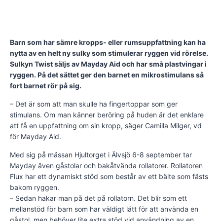
Barn som har sämre kropps- eller rumsuppfattning kan ha
nytta av en helt ny sulky som stimulerar ryggen vid rörelse.
Sulkyn Twist säljs av Mayday Aid och har små plastvingar i
ryggen. På det sättet ger den barnet en mikrostimulans så
fort barnet rör på sig.
– Det är som att man skulle ha fingertoppar som ger
stimulans. Om man känner beröring på huden är det enklare
att få en uppfattning om sin kropp, säger Camilla Milger, vd
för Mayday Aid.
Med sig på mässan Hjultorget i Älvsjö 6-8 september tar
Mayday även gåstolar och bakåtvända rollatorer. Rollatoren
Flux har ett dynamiskt stöd som består av ett bälte som fästs
bakom ryggen.
– Sedan hakar man på det på rollatorn. Det blir som ett
mellanstöd för barn som har väldigt lätt för att använda en
gåstol, men behöver lite extra stöd vid användning av en