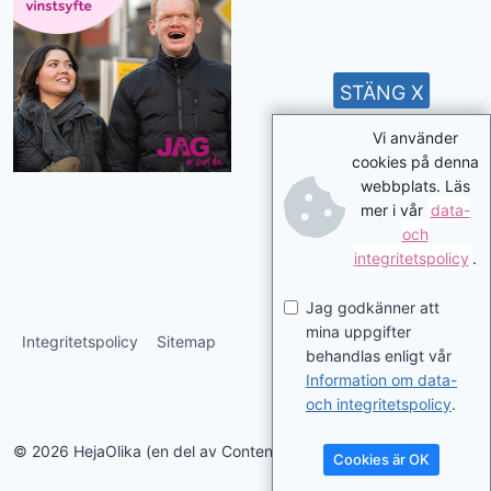
STÄNG X
Vi använder
cookies på denna
webbplats. Läs
mer i vår
data-
och
integritetspolicy
.
Jag godkänner att
mina uppgifter
Integritetspolicy
Sitemap
behandlas enligt vår
Information om data-
och integritetspolicy
.
© 2026 HejaOlika (en del av Contentverkstan.se)
Cookies är OK