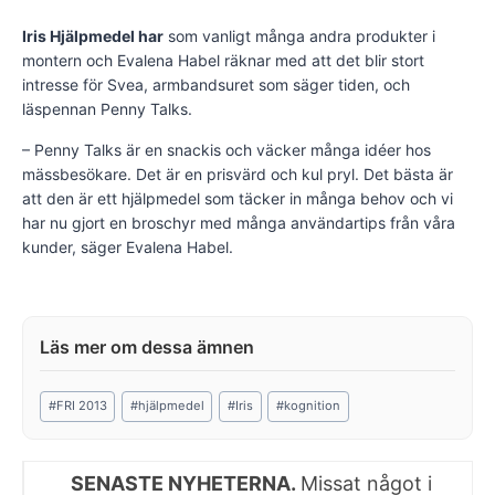
Iris Hjälpmedel har
som vanligt många andra produkter i
montern och Evalena Habel räknar med att det blir stort
intresse för Svea, armbandsuret som säger tiden, och
läspennan Penny Talks.
– Penny Talks är en snackis och väcker många idéer hos
mässbesökare. Det är en prisvärd och kul pryl. Det bästa är
att den är ett hjälpmedel som täcker in många behov och vi
har nu gjort en broschyr med många användartips från våra
kunder, säger Evalena Habel.
Post
#
FRI 2013
#
hjälpmedel
#
Iris
#
kognition
Tags:
SENASTE NYHETERNA.
Missat något i