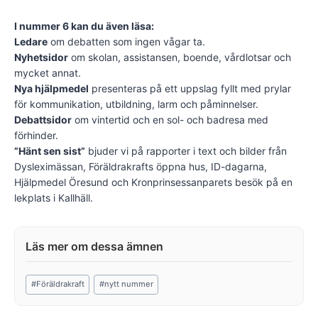
I nummer 6 kan du även läsa:
Ledare
om debatten som ingen vågar ta.
Nyhetsidor
om skolan, assistansen, boende, vårdlotsar och
mycket annat.
Nya hjälpmedel
presenteras på ett uppslag fyllt med prylar
för kommunikation, utbildning, larm och påminnelser.
Debattsidor
om vintertid och en sol- och badresa med
förhinder.
”Hänt sen sist”
bjuder vi på rapporter i text och bilder från
Dysleximässan, Föräldrakrafts öppna hus, ID-dagarna,
Hjälpmedel Öresund och Kronprinsessanparets besök på en
lekplats i Kallhäll.
Post
#
Föräldrakraft
#
nytt nummer
Tags: