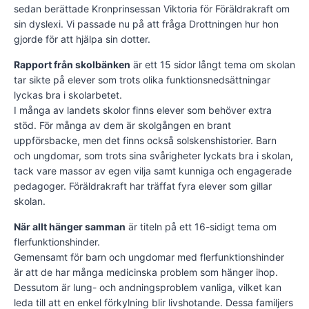
sedan berättade Kronprinsessan Viktoria för Föräldrakraft om
sin dyslexi. Vi passade nu på att fråga Drottningen hur hon
gjorde för att hjälpa sin dotter.
Rapport från skolbänken
är ett 15 sidor långt tema om skolan
tar sikte på elever som trots olika funktionsnedsättningar
lyckas bra i skolarbetet.
I många av landets skolor finns elever som behöver extra
stöd. För många av dem är skolgången en brant
uppförsbacke, men det finns också solskenshistorier. Barn
och ungdomar, som trots sina svårigheter lyckats bra i skolan,
tack vare massor av egen vilja samt kunniga och engagerade
pedagoger. Föräldrakraft har träffat fyra elever som gillar
skolan.
När allt hänger samman
är titeln på ett 16-sidigt tema om
flerfunktionshinder.
Gemensamt för barn och ungdomar med flerfunktionshinder
är att de har många medicinska problem som hänger ihop.
Dessutom är lung- och andningsproblem vanliga, vilket kan
leda till att en enkel förkylning blir livshotande. Dessa familjers