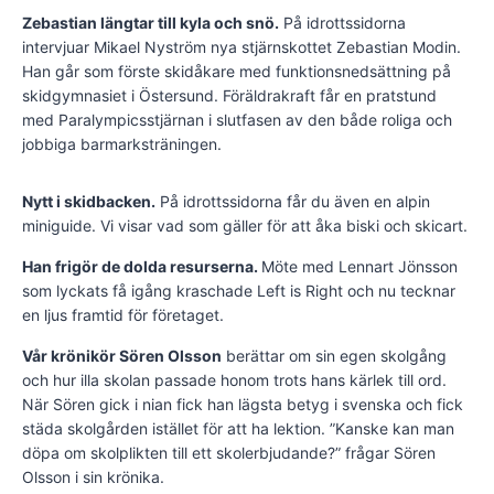
Zebastian längtar till kyla och snö.
På idrottssidorna
intervjuar Mikael Nyström nya stjärnskottet Zebastian Modin.
Han går som förste skidåkare med funktionsnedsättning på
skidgymnasiet i Östersund. Föräldrakraft får en pratstund
med Paralympicsstjärnan i slutfasen av den både roliga och
jobbiga barmarksträningen.
Nytt i skidbacken.
På idrottssidorna får du även en alpin
miniguide. Vi visar vad som gäller för att åka biski och skicart.
Han frigör de dolda resurserna.
Möte med Lennart Jönsson
som lyckats få igång kraschade Left is Right och nu tecknar
en ljus framtid för företaget.
Vår krönikör Sören Olsson
berättar om sin egen skolgång
och hur illa skolan passade honom trots hans kärlek till ord.
När Sören gick i nian fick han lägsta betyg i svenska och fick
städa skolgården istället för att ha lektion. ”Kanske kan man
döpa om skolplikten till ett skolerbjudande?” frågar Sören
Olsson i sin krönika.