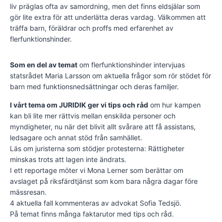
liv präglas ofta av samordning, men det finns eldsjälar som
gör lite extra för att underlätta deras vardag. Välkommen att
träffa barn, föräldrar och proffs med erfarenhet av
flerfunktionshinder.
Som en del av temat
om flerfunktionshinder intervjuas
statsrådet Maria Larsson om aktuella frågor som rör stödet för
barn med funktionsnedsättningar och deras familjer.
I vårt tema om JURIDIK ger vi tips och råd
om hur kampen
kan bli lite mer rättvis mellan enskilda personer och
myndigheter, nu när det blivit allt svårare att få assistans,
ledsagare och annat stöd från samhället.
Läs om juristerna som stödjer protesterna: Rättigheter
minskas trots att lagen inte ändrats.
I ett reportage möter vi Mona Lerner som berättar om
avslaget på riksfärdtjänst som kom bara några dagar före
mässresan.
4 aktuella fall kommenteras av advokat Sofia Tedsjö.
På temat finns många faktarutor med tips och råd.