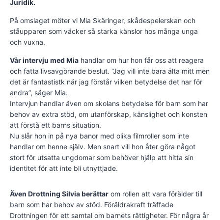
Juridik.
På omslaget möter vi Mia Skäringer, skådespelerskan och
ståupparen som väcker så starka känslor hos många unga
och vuxna.
Vår intervju med Mia
handlar om hur hon får oss att reagera
och fatta livsavgörande beslut. ”Jag vill inte bara älta mitt men
det är fantastistk när jag förstår vilken betydelse det har för
andra”, säger Mia.
Intervjun handlar även om skolans betydelse för barn som har
behov av extra stöd, om utanförskap, känslighet och konsten
att förstå ett barns situation.
Nu slår hon in på nya banor med olika filmroller som inte
handlar om henne själv. Men snart vill hon åter göra något
stort för utsatta ungdomar som behöver hjälp att hitta sin
identitet för att inte bli utnyttjade.
Även Drottning Silvia berättar
om rollen att vara förälder till
barn som har behov av stöd. Föräldrakraft träffade
Drottningen för ett samtal om barnets rättigheter. För några år