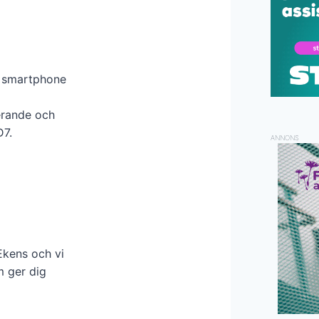
 i smartphone
erande och
D7.
ANNONS
Ekens och vi
m ger dig