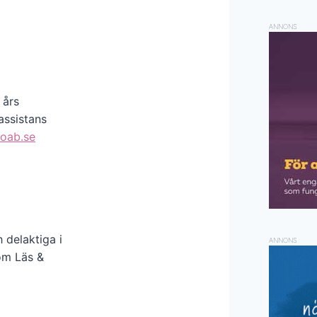
ANNONS
 års
assistans
oab.se
 delaktiga i
ANNONS
nom Läs &