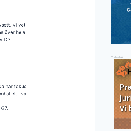
sett. Vi vet
ns över hela
r D3.
ANNONS
da har fokus
mhället. I vår
 G7.