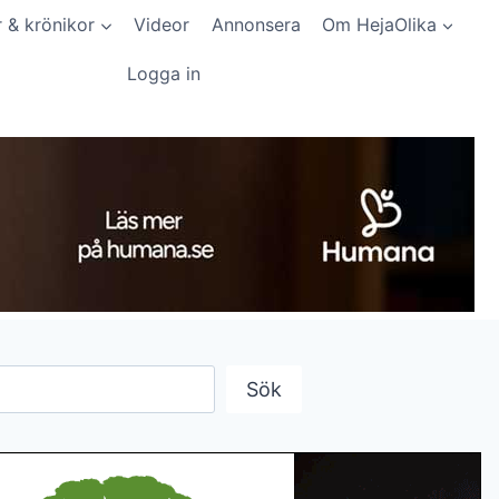
r & krönikor
Videor
Annonsera
Om HejaOlika
Logga in
Sök