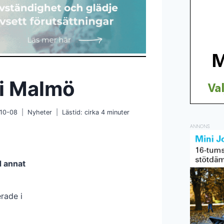
 i Malmö
10-08
Nyheter
Lästid: cirka
4
minuter
ANNONS
d annat
rade i