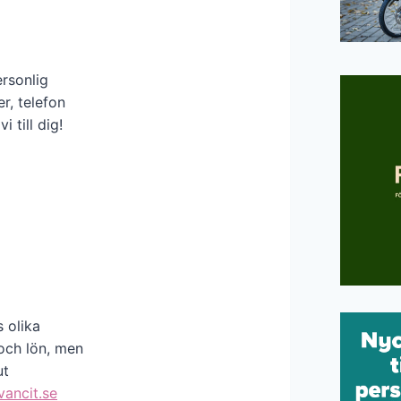
ersonlig
r, telefon
 till dig!
 olika
och lön, men
ut
ancit.se