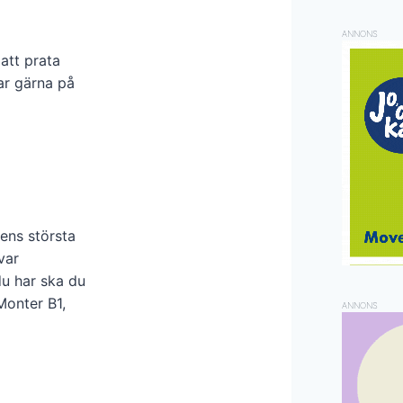
ANNONS
att prata
ar gärna på
ens största
var
du har ska du
Monter B1,
ANNONS