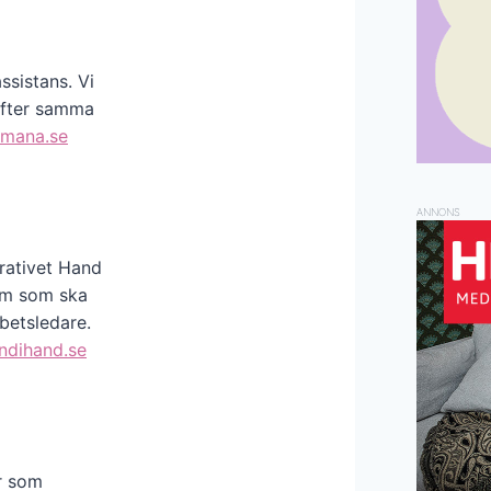
ssistans. Vi
efter samma
mana.se
ANNONS
rativet Hand
vem som ska
betsledare.
dihand.se
år som