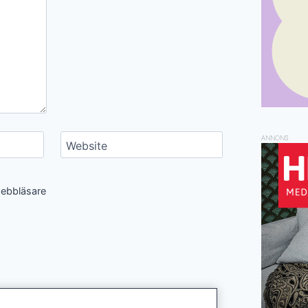
ANNONS
Website
webbläsare