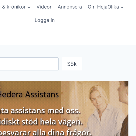
r & krönikor
Videor
Annonsera
Om HejaOlika
Logga in
Sök