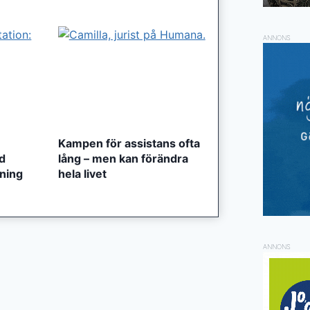
ANNONS
Kampen för assistans ofta
ed
lång – men kan förändra
tning
hela livet
ANNONS