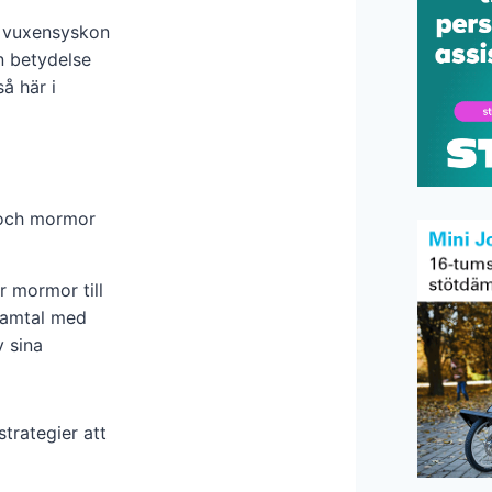
 vuxensyskon
n betydelse
å här i
 och mormor
r mormor till
 samtal med
v sina
strategier att