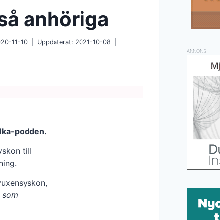
så anhöriga
020-11-10
Uppdaterat:
2021-10-08
ANNONS
 Nka-podden.
skon till
ning.
vuxensyskon,
g som