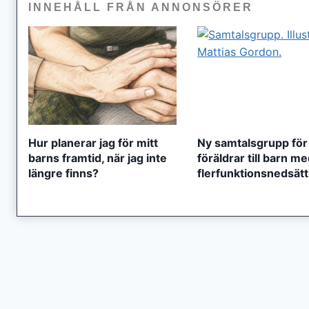
INNEHÅLL FRÅN ANNONSÖRER
Hur planerar jag för mitt
Ny samtalsgrupp för
barns framtid, när jag inte
föräldrar till barn m
längre finns?
flerfunktionsnedsät