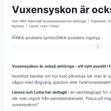
Vuxensyskon är ock
Text:
NKA Nationellt kompetenscentrum anhöriga
Publicerat:
2
Nyheter
Lästid: cirka
1
minut
|
Vuxensyskon är också anhöriga – ett nytt avsnitt i
Avsnittet handlar om hur livet påverkas när man är sy
någon med långvarig sjukdom eller funktionsnedsätt
Linnea och Lotta har deltagit
i en samtalsgrupp för 
där man utgick från samtalsmaterialet
”Fokus på mi
vuxensyskon!”