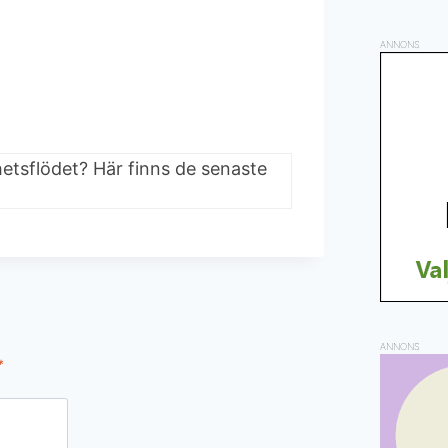
ANNONS
hetsflödet? Här finns de senaste
ANNONS
*