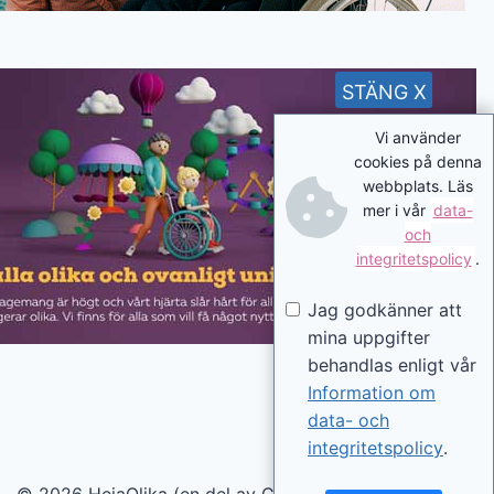
STÄNG X
Vi använder
cookies på denna
webbplats. Läs
mer i vår
data-
och
integritetspolicy
.
Jag godkänner att
mina uppgifter
behandlas enligt vår
Information om
data- och
integritetspolicy
.