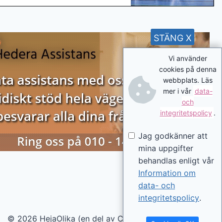
STÄNG X
Vi använder
cookies på denna
webbplats. Läs
mer i vår
data-
och
integritetspolicy
.
Jag godkänner att
mina uppgifter
behandlas enligt vår
Information om
data- och
integritetspolicy
.
© 2026 HejaOlika (en del av Contentverkstan.se)