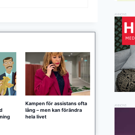
ANNONS
Kampen för assistans ofta
ANNONS
ed
lång – men kan förändra
tning
hela livet