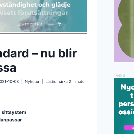
dard – nu blir
ssa
ANNONS
021-10-08
Nyheter
Lästid: cirka
2
minuter
h sittsystem
alanpassar