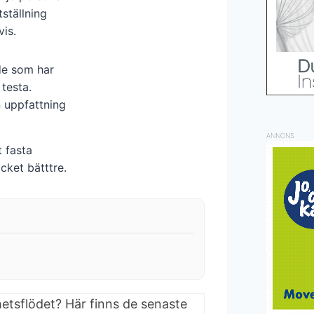
ställning
vis.
de som har
 testa.
en uppfattning
ANNONS
 fasta
cket bätttre.
hetsflödet? Här finns de senaste