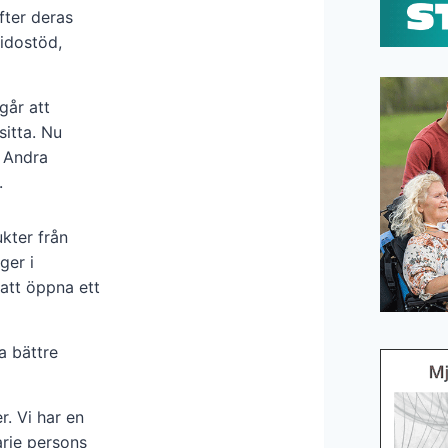
fter deras
sidostöd,
går att
sitta. Nu
. Andra
.
kter från
ger i
 att öppna ett
a bättre
. Vi har en
varje persons