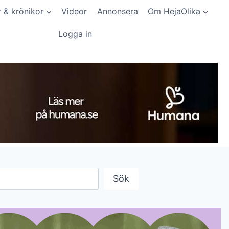
r & krönikor
Videor
Annonsera
Om HejaOlika
Logga in
Sök