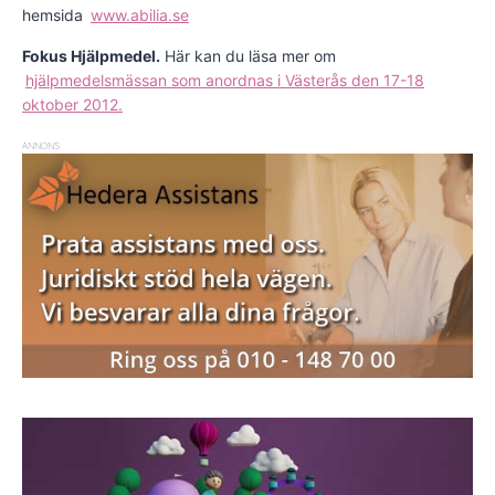
hemsida
www.abilia.se
Fokus Hjälpmedel.
Här kan du läsa mer om
hjälpmedelsmässan som anordnas i Västerås den 17-18
oktober 2012.
ANNONS