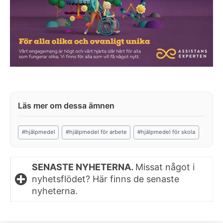
Post
#
hjälpmedel
#
hjälpmedel för arbete
#
hjälpmedel för skola
Tags:
SENASTE NYHETERNA.
Missat något i
nyhetsflödet? Här finns de senaste
nyheterna.