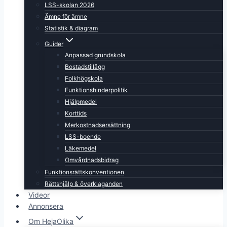
LSS-skolan 2026
Ämne för ämne
Statistik & diagram
Guider
Anpassad grundskola
Bostadstillägg
Folkhögskola
Funktionshinderpolitik
Hjälpmedel
Korttids
Merkostnadsersättning
LSS-boende
Läkemedel
Omvårdnadsbidrag
Funktionsrättskonventionen
Rättshjälp & överklaganden
Videor
Annonsera
Om HejaOlika