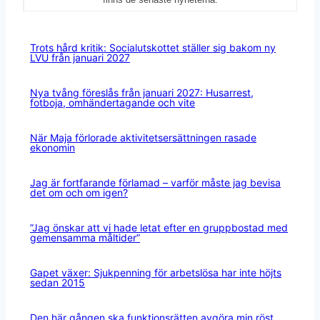
Trots hård kritik: Socialutskottet ställer sig bakom ny
LVU från januari 2027
Nya tvång föreslås från januari 2027: Husarrest,
fotboja, omhändertagande och vite
När Maja förlorade aktivitetsersättningen rasade
ekonomin
Jag är fortfarande förlamad – varför måste jag bevisa
det om och om igen?
”Jag önskar att vi hade letat efter en gruppbostad med
gemensamma måltider”
Gapet växer: Sjukpenning för arbetslösa har inte höjts
sedan 2015
Den här gången ska funktionsrätten avgöra min röst