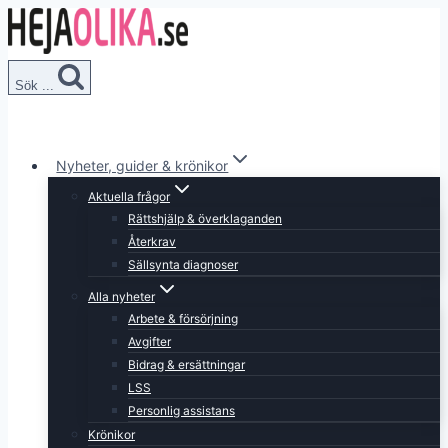
Skip
to
content
Sök ...
Nyheter, guider & krönikor
Aktuella frågor
Rättshjälp & överklaganden
Återkrav
Sällsynta diagnoser
Alla nyheter
Arbete & försörjning
Avgifter
Bidrag & ersättningar
LSS
Personlig assistans
Krönikor