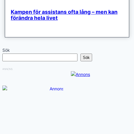
Kampen för assistans ofta lång – men kan
förändra hela livet
Sök
Sök
ANNONS