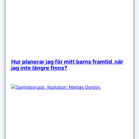
Hur planerar jag för mitt barns framtid, när
jag inte längre finns?