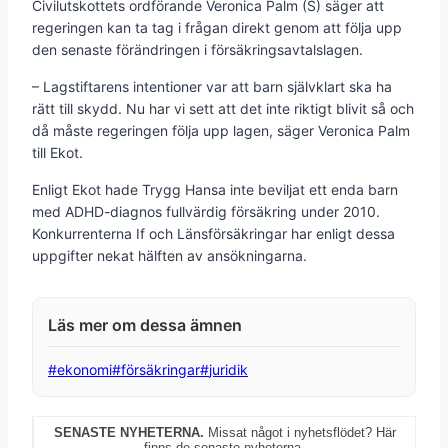
Civilutskottets ordförande Veronica Palm (S) säger att
regeringen kan ta tag i frågan direkt genom att följa upp
den senaste förändringen i försäkringsavtalslagen.
– Lagstiftarens intentioner var att barn självklart ska ha
rätt till skydd. Nu har vi sett att det inte riktigt blivit så och
då måste regeringen följa upp lagen, säger Veronica Palm
till Ekot.
Enligt Ekot hade Trygg Hansa inte beviljat ett enda barn
med ADHD-diagnos fullvärdig försäkring under 2010.
Konkurrenterna If och Länsförsäkringar har enligt dessa
uppgifter nekat hälften av ansökningarna.
Post
#
ekonomi
#
försäkringar
#
juridik
Tags:
SENASTE NYHETERNA.
Missat något i nyhetsflödet? Här
finns de senaste nyheterna.