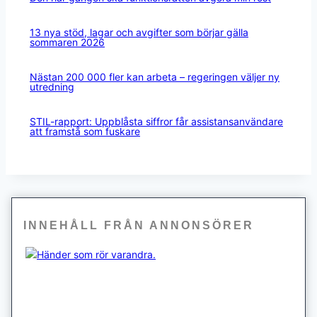
13 nya stöd, lagar och avgifter som börjar gälla
sommaren 2026
Nästan 200 000 fler kan arbeta – regeringen väljer ny
utredning
STIL-rapport: Uppblåsta siffror får assistansanvändare
att framstå som fuskare
INNEHÅLL FRÅN ANNONSÖRER