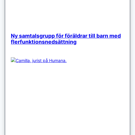
Ny samtalsgrupp för föräldrar till barn med
flerfunktionsnedsättning