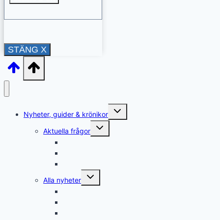
STÄNG X
Toggle
Nyheter, guider & krönikor
child
menu
Toggle
Aktuella frågor
child
menu
Rättshjälp & överklaganden
Återkrav
Sällsynta diagnoser
Toggle
Alla nyheter
child
menu
Arbete & försörjning
Avgifter
Bidrag & ersättningar