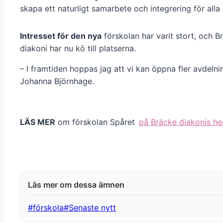
skapa ett naturligt samarbete och integrering för alla 
Intresset för den nya
förskolan har varit stort, och B
diakoni har nu kö till platserna.
– I framtiden hoppas jag att vi kan öppna fler avdelni
Johanna Björnhage.
LÄS MER
om förskolan Spåret
på Bräcke diakonis he
Post
#
förskola
#
Senaste nytt
Tags: