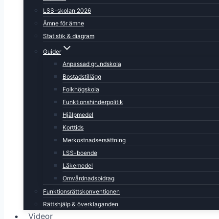
LSS-skolan 2026
Ämne för ämne
Statistik & diagram
Guider
Anpassad grundskola
Bostadstillägg
Folkhögskola
Funktionshinderpolitik
Hjälpmedel
Korttids
Merkostnadsersättning
LSS-boende
Läkemedel
Omvårdnadsbidrag
Funktionsrättskonventionen
Rättshjälp & överklaganden
Videor