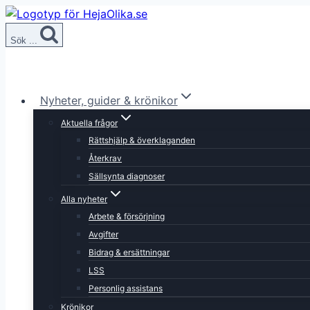
Skip
to
Sök ...
content
Nyheter, guider & krönikor
Aktuella frågor
Rättshjälp & överklaganden
Återkrav
Sällsynta diagnoser
Alla nyheter
Arbete & försörjning
Avgifter
Bidrag & ersättningar
LSS
Personlig assistans
Krönikor