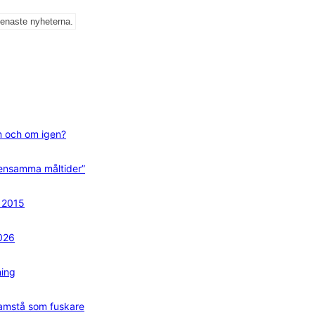
senaste nyheterna.
m och om igen?
mensamma måltider”
n 2015
2026
ning
framstå som fuskare