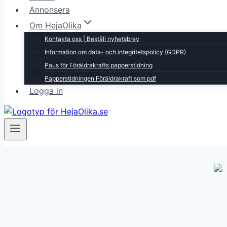
Annonsera
Om HejaOlika
Kontakta oss | Beställ nyhetsbrev
Information om data- och integritetspolicy (GDPR)
Paus för Föräldrakrafts papperstidning
Papperstidningen Föräldrakraft som pdf
Logga in