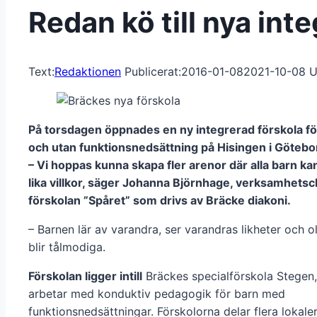
Redan kö till nya int
Text:
Redaktionen
Publicerat:
2016-01-08
2021-10-08
U
På torsdagen öppnades en ny integrerad förskola f
och utan funktionsnedsättning på Hisingen i Götebo
– Vi hoppas kunna skapa fler arenor där alla barn k
lika villkor, säger Johanna Björnhage, verksamhetsc
förskolan ”Spåret” som drivs av Bräcke diakoni.
– Barnen lär av varandra, ser varandras likheter och o
blir tålmodiga.
Förskolan ligger intill
Bräckes specialförskola Stegen
arbetar med konduktiv pedagogik för barn med
funktionsnedsättningar. Förskolorna delar flera lokaler