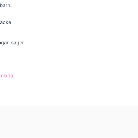
barn.
räcke
ngar, säger
msida.