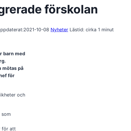
egrerade förskolan
ppdaterat:
2021-10-08
Nyheter
Lästid: cirka
1
minut
ör barn med
rg.
an mötas på
hef för
likheter och
, som
 för att