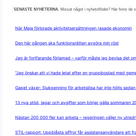
SENASTE NYHETERNA.
Missat något i nyhetsflödet? Här finns de 
När Maja förlorade aktivitetsersättningen rasade ekonomin
Den här gången ska funktionsrätten avgöra min röst
Jag är fortfarande förlamad – varför måste jag bevisa det o
”Jag önskar att vi hade letat efter en gruppbostad med ge
Gapet växer: Sjukpenning för arbetslösa har inte höjts seda
13 nya stöd, lagar och avgifter som börjar gälla sommaren 
Nästan 200 000 fler kan arbeta – regeringen väljer ny utred
STIL-rapport: Uppblåsta siffror får assistansanvändare att 