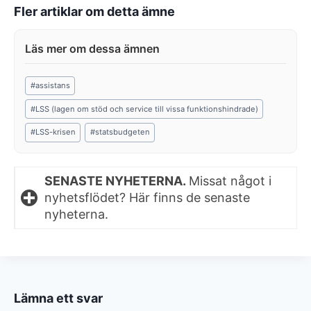
Fler artiklar om detta ämne
Post
#
assistans
Tags:
#
LSS (lagen om stöd och service till vissa funktionshindrade)
#
LSS-krisen
#
statsbudgeten
SENASTE NYHETERNA.
Missat något i
nyhetsflödet? Här finns de senaste
nyheterna.
Lämna ett svar