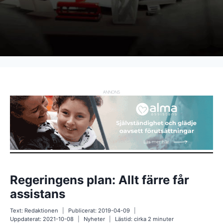
ANNONS
Regeringens plan: Allt färre får
assistans
Text:
Redaktionen
Publicerat:
2019-04-09
Uppdaterat:
2021-10-08
Nyheter
Lästid: cirka
2
minuter