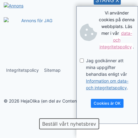
STÄNG X
Vi använder
cookies på denna
webbplats. Läs
mer i vår
data-
och
integritetspolicy
.
Jag godkänner att
mina uppgifter
Integritetspolicy
Sitemap
behandlas enligt vår
Information om data-
och integritetspolicy
.
© 2026 HejaOlika (en del av Contentverkstan.se)
Cookies är OK
Beställ vårt nyhetsbrev