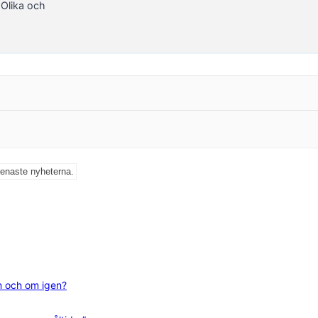
aOlika och
senaste nyheterna.
m och om igen?