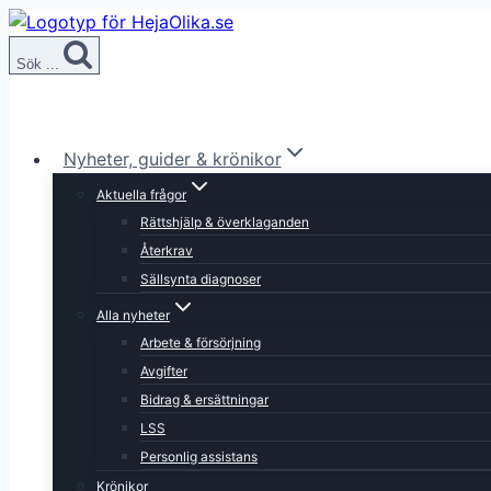
Skip
to
Sök ...
content
Nyheter, guider & krönikor
Aktuella frågor
Rättshjälp & överklaganden
Återkrav
Sällsynta diagnoser
Alla nyheter
Arbete & försörjning
Avgifter
Bidrag & ersättningar
LSS
Personlig assistans
Krönikor