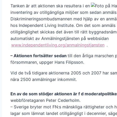
Tanken är att aktionen ska resultera i en
inventering av otillgängliga miljöer som sedan anmäls t
Diskrimineringsombudsmannen med hjälp av en anmäl
hos Independent Living Institute. Om det som anmäls 
otillgänglighet skickas det även till rätt byggnadsnä
automatiskt av Anmälningstjänsten på webbsidan
www.independentliving.org/anmalningstjansten
.
– Aktionen fortsätter sedan
till den årliga marschen 
försommaren, uppger Hans Filipsson.
Vid de två tidigare aktionerna 2005 och 2007 har s
nära 2500 anmälningar inkommit.
En av de som stödjer aktionen är f d moderatpolitik
webbföretagaren Peter Cederholm.
– Sverige bryter mot FN:s mänskliga rättigheter och h
lagar som lämnat landet otillgängligt i decennier, säg