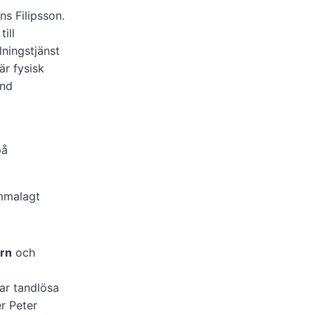
ill
ningstjänst
är fysisk
mnd
på
ammalagt
ern
och
ar tandlösa
er Peter