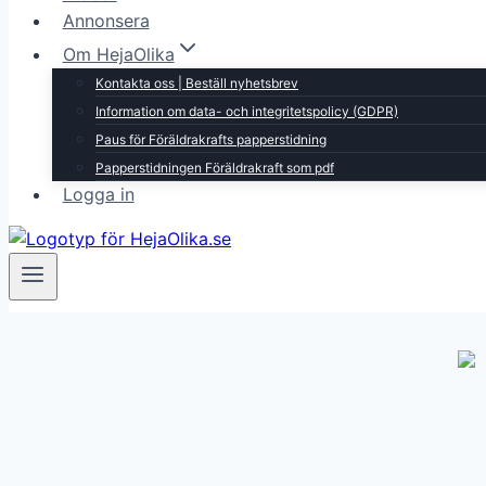
Annonsera
Om HejaOlika
Kontakta oss | Beställ nyhetsbrev
Information om data- och integritetspolicy (GDPR)
Paus för Föräldrakrafts papperstidning
Papperstidningen Föräldrakraft som pdf
Logga in