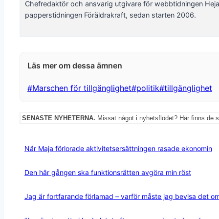
Chefredaktör och ansvarig utgivare för webbtidningen Hej
papperstidningen Föräldrakraft, sedan starten 2006.
Post
#
Marschen för tillgänglighet
#
politik
#
tillgänglighet
Tags:
SENASTE NYHETERNA.
Missat något i nyhetsflödet? Här finns de 
När Maja förlorade aktivitetsersättningen rasade ekonomin
Den här gången ska funktionsrätten avgöra min röst
Jag är fortfarande förlamad – varför måste jag bevisa det o