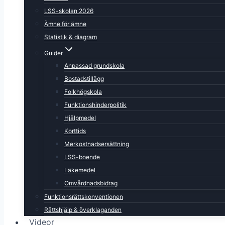
LSS-skolan 2026
Ämne för ämne
Statistik & diagram
Guider
Anpassad grundskola
Bostadstillägg
Folkhögskola
Funktionshinderpolitik
Hjälpmedel
Korttids
Merkostnadsersättning
LSS-boende
Läkemedel
Omvårdnadsbidrag
Funktionsrättskonventionen
Rättshjälp & överklaganden
Videor