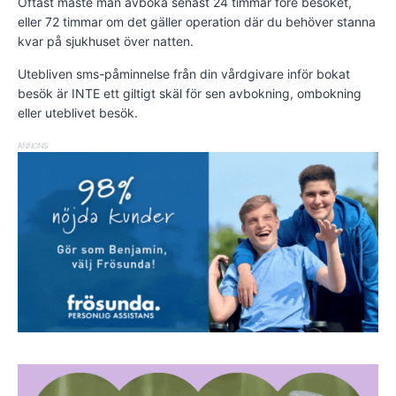
Oftast måste man avboka senast 24 timmar före besöket,
eller 72 timmar om det gäller operation där du behöver stanna
kvar på sjukhuset över natten.
Utebliven sms-påminnelse från din vårdgivare inför bokat
besök är INTE ett giltigt skäl för sen avbokning, ombokning
eller uteblivet besök.
ANNONS