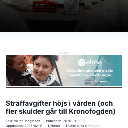
ANNONS
Straffavgifter höjs i vården (och
fler skulder går till Kronofogden)
Text:
Valter Bengtsson
Publicerat:
2025-01-20
Uppdaterat:
2026-02-11
Nyheter
Lästid: cirka
4
minuter