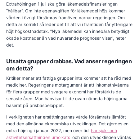
Extrahöjningen 1 juli ska göra läkemedelsfinansieringen
”hållbar”. Om inte egenavgiften för läkemedel höjs kommer
vården i övrigt försämras framöver, varnar regeringen. Om
detta är korrekt så leder det till att vi i framtiden får ytterligare
höjt högkostnadstak. ”Nya läkemedel kan innebära betydligt
ökade kostnader än vad nuvarande prognoser visar”, heter
det.
Utsatta grupper drabbas. Vad anser regeringen
om detta?
Kritiker menar att fattiga grupper inte kommer att ha råd med
mediciner. Regeringens motargument är att inkomstnivåerna
för flera grupper med svagare ekonomi har förstärkts de
senaste åren. Man hänvisar till de ovan nämnda höjningarna
baserat på prisbasbeloppet.
I verkligheten har ersättningarnas värde försämrats jämfört
med den allmänna ekonomiska utvecklingen. Det gjordes en
extra höjning i januari 2022, men över tid
har sjuk- och
aktivitetsersättningen urholkats
och den utvecklingen väntas