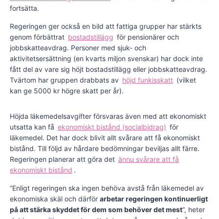
fortsätta.
Regeringen ger också en bild att fattiga grupper har stärkts
genom förbättrat
bostadstillägg
för pensionärer och
jobbskatteavdrag. Personer med sjuk- och
aktivitetsersättning (en kvarts miljon svenskar) har dock inte
fått del av vare sig höjt bostadstillägg eller jobbskatteavdrag.
Tvärtom har gruppen drabbats av
höjd funkisskatt
(vilket
kan ge 5000 kr högre skatt per år).
Höjda läkemedelsavgifter försvaras även med att ekonomiskt
utsatta kan få
ekonomiskt bistånd (socialbidrag)
för
läkemedel. Det har dock blivit allt svårare att få ekonomiskt
bistånd. Till följd av hårdare bedömningar beviljas allt färre.
Regeringen planerar att göra det
ännu svårare att få
ekonomiskt bistånd
.
”Enligt regeringen ska ingen behöva avstå från läkemedel av
ekonomiska skäl och därför
arbetar regeringen kontinuerligt
på att stärka skyddet för dem som behöver det mest
”, heter