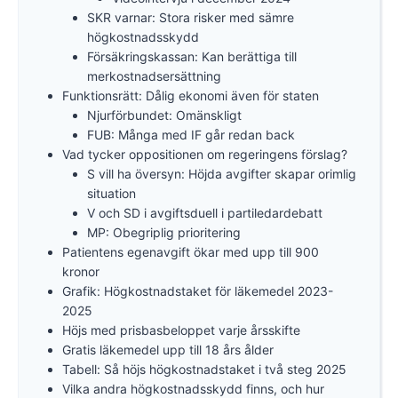
SKR varnar: Stora risker med sämre
högkostnadsskydd
Försäkringskassan: Kan berättiga till
merkostnadsersättning
Funktionsrätt: Dålig ekonomi även för staten
Njurförbundet: Omänskligt
FUB: Många med IF går redan back
Vad tycker oppositionen om regeringens förslag?
S vill ha översyn: Höjda avgifter skapar orimlig
situation
V och SD i avgiftsduell i partiledardebatt
MP: Obegriplig prioritering
Patientens egenavgift ökar med upp till 900
kronor
Grafik: Högkostnadstaket för läkemedel 2023-
2025
Höjs med prisbasbeloppet varje årsskifte
Gratis läkemedel upp till 18 års ålder
Tabell: Så höjs högkostnadstaket i två steg 2025
Vilka andra högkostnadsskydd finns, och hur