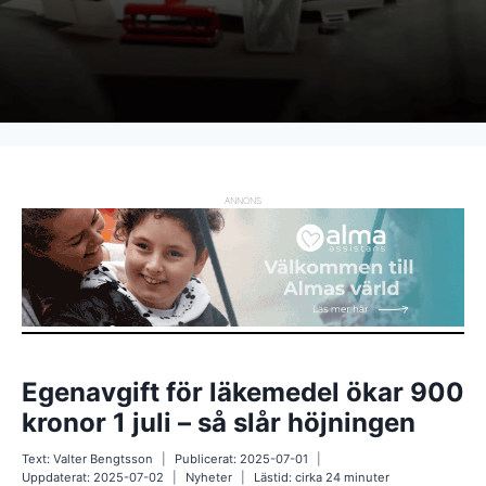
ANNONS
Egenavgift för läkemedel ökar 900
kronor 1 juli – så slår höjningen
Text:
Valter Bengtsson
Publicerat:
2025-07-01
Uppdaterat:
2025-07-02
Nyheter
Lästid: cirka
24
minuter