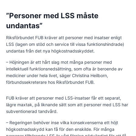
”Personer med LSS måste
undantas”
Riksförbundet FUB kräver att personer med insatser enligt
LSS (lagen om stöd och service till vissa funktionshindrade)
undantas från det nya högkostnadsskyddet.
– Höjningen är ett hårt slag mot många personer med
intellektuell funktionsnedsättning, som ofta är beroende av
mediciner under hela livet, säger Christina Heilborn,
förbundssekreterare hos Riksförbundet FUB.
FUB kräver att personer med LSS-insatser får ett separat,
lägre maxtak, på liknande sätt som att personer med LSS har
subventionerad tandvård.
– Regeringen behöver inse vilka konsekvenserna ett höjt
högkostnadsskydd kan få för den enskilde. För många
personer tillhörande LSS är vårt förslag nödvändigt för att få