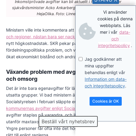
Inkomstprövade avgifter kan bli aktuellt i framtiden, säger
sjukvårdsminister Acko Ankarberg Johansson i intervjun med
Vi använder
HejaOlika. Foto: Linnea Bengtsson.
cookies på denna
webbplats. Läs
Ministern ville inte kommentera att
SKR, Sveriges kommuner
mer i vår
data-
och regioner, nästan bara ser nackdelar
med förslaget om
och
nytt högkostnadstak. SKR pekar på hälsomässiga och
integritetspolicy
.
fördelningspolitiska problem, och varnar även för behov av
ökat ekonomiskt bistånd och andra akuta sociala insatser.
Jag godkänner att
mina uppgifter
Växande problem med avgifter inom all vård
behandlas enligt vår
och omsorg
Information om data-
och integritetspolicy
.
Det är inte bara egenavgifter för läkemedel som höjs för
utsatta grupper. Vi bad ministern även kommentera att
Cookies är OK
Socialstyrelsen i februari släppte en
kartläggning av
kommunernas avgifter enligt Socialtjänstlagen
. Fler och högre
avgifter staplas på varandra, och ibland läggs kostnader
Beställ vårt nyhetsbrev
utanför maxtaxorna, så att det blir ännu dyrare för enskilda.
Yngre personer får ofta inte det högre förbehållsbelopp de har
rätt till enligt reglerna.