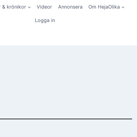
r & krönikor
Videor
Annonsera
Om HejaOlika
Logga in