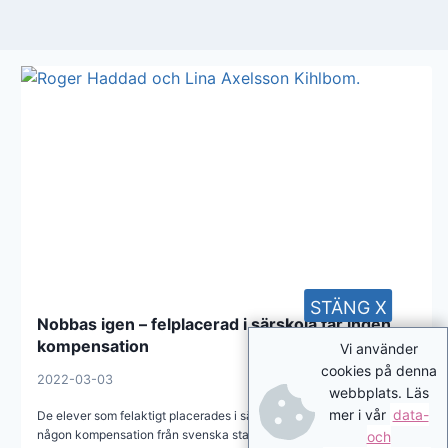
STÄNG X
Nobbas igen – felplacerad i särskola får ingen
kompensation
Vi använder
cookies på denna
2022-03-03
webbplats. Läs
mer i vår
data-
De elever som felaktigt placerades i särskolan kommer inte att få
någon kompensation från svenska staten. Det beskedet ger
och