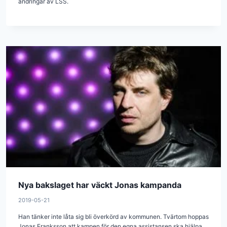
ändringar av LSS.
Nya bakslaget har väckt Jonas kampanda
2019-05-21
Han tänker inte låta sig bli överkörd av kommunen. Tvärtom hoppas
Jonas Franksson att kampen för den egna assistansen ska hjälpa