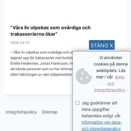
”Våra liv utpekas som ovärdiga och
trakasserierna ökar”
2009-03-12
STÄNG X
– Våra liv utpekas som ovärdiga och utan livskvalitet. Debatten
Vi använder
öppnar upp för trakasserier mot funktionshindrade.
Emilie Felderman, Jonas Franksson, Vilhelm Ekensteen är några av
cookies på denna
de kända personer som nu har tröttnat på den offentliga debatten
webbplats. Läs
efter häktningen av den dråpmisstänkta barnläkaren.
mer i vår
data-
och
integritetspolicy
.
Jag godkänner att
mina uppgifter
Integritetspolicy
Sitemap
behandlas enligt vår
Information om data-
och integritetspolicy
.