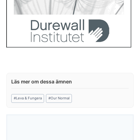
Post
#
Leva & Fungera
#
Our Normal
Tags: