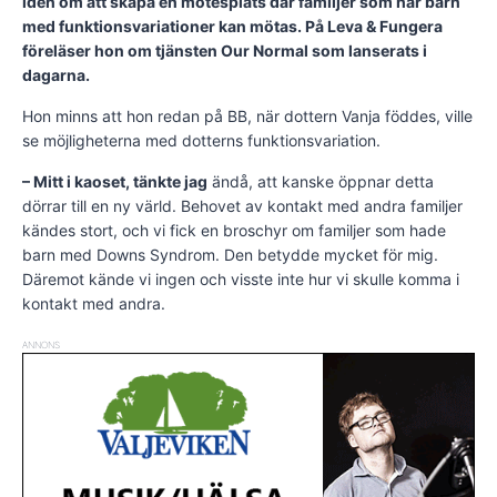
idén om att skapa en mötesplats där familjer som har barn
med funktionsvariationer kan mötas. På Leva & Fungera
föreläser hon om tjänsten Our Normal som lanserats i
dagarna.
Hon minns att hon redan på BB, när dottern Vanja föddes, ville
se möjligheterna med dotterns funktionsvariation.
– Mitt i kaoset, tänkte jag
ändå, att kanske öppnar detta
dörrar till en ny värld. Behovet av kontakt med andra familjer
kändes stort, och vi fick en broschyr om familjer som hade
barn med Downs Syndrom. Den betydde mycket för mig.
Däremot kände vi ingen och visste inte hur vi skulle komma i
kontakt med andra.
ANNONS