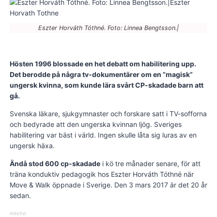
Eszter Horváth Tóthné. Foto: Linnea Bengtsson.|
Hösten 1996 blossade en het debatt om habilitering upp.
Det berodde på några tv-dokumentärer om en ”magisk”
ungersk kvinna, som kunde lära svårt CP-skadade barn att
gå.
Svenska läkare, sjukgymnaster och forskare satt i TV-sofforna
och bedyrade att den ungerska kvinnan ljög. Sveriges
habilitering var bäst i värld. Ingen skulle låta sig luras av en
ungersk häxa.
Ändå stod 600 cp-skadade
i kö tre månader senare, för att
träna konduktiv pedagogik hos Eszter Horváth Tóthné när
Move & Walk öppnade i Sverige. Den 3 mars 2017 är det 20 år
sedan.
ANNONS