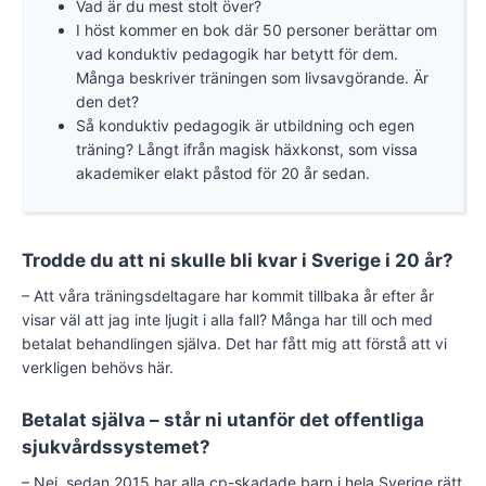
Vad är du mest stolt över?
I höst kommer en bok där 50 personer berättar om
vad konduktiv pedagogik har betytt för dem.
Många beskriver träningen som livsavgörande. Är
den det?
Så konduktiv pedagogik är utbildning och egen
träning? Långt ifrån magisk häxkonst, som vissa
akademiker elakt påstod för 20 år sedan.
Trodde du att ni skulle bli kvar i Sverige i 20 år?
– Att våra träningsdeltagare har kommit tillbaka år efter år
visar väl att jag inte ljugit i alla fall? Många har till och med
betalat behandlingen själva. Det har fått mig att förstå att vi
verkligen behövs här.
Betalat själva – står ni utanför det offentliga
sjukvårdssystemet?
– Nej, sedan 2015 har alla cp-skadade barn i hela Sverige rätt