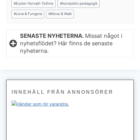
Post
#
Eszter Horvath Tothne
#
konduktiv pedagogik
Tags:
#
Leva & Fungera
#
Move & Walk
SENASTE NYHETERNA.
Missat något i
nyhetsflödet? Här finns de senaste
nyheterna.
INNEHÅLL FRÅN ANNONSÖRER