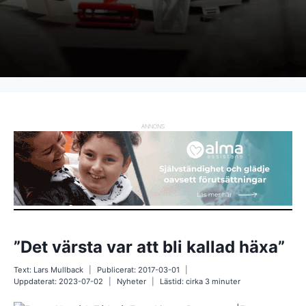
ANNONS
”Det värsta var att bli kallad häxa”
Text:
Lars Mullback
Publicerat:
2017-03-01
Uppdaterat:
2023-07-02
Nyheter
Lästid: cirka
3
minuter