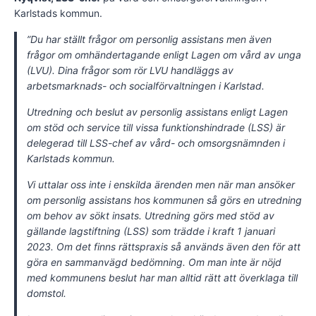
Karlstads kommun.
”Du har ställt frågor om personlig assistans men även
frågor om omhändertagande enligt Lagen om vård av unga
(LVU). Dina frågor som rör LVU handläggs av
arbetsmarknads- och socialförvaltningen i Karlstad.
Utredning och beslut av personlig assistans enligt Lagen
om stöd och service till vissa funktionshindrade (LSS) är
delegerad till LSS-chef av vård- och omsorgsnämnden i
Karlstads kommun.
Vi uttalar oss inte i enskilda ärenden men när man ansöker
om personlig assistans hos kommunen så görs en utredning
om behov av sökt insats. Utredning görs med stöd av
gällande lagstiftning (LSS) som trädde i kraft 1 januari
2023. Om det finns rättspraxis så används även den för att
göra en sammanvägd bedömning. Om man inte är nöjd
med kommunens beslut har man alltid rätt att överklaga till
domstol.