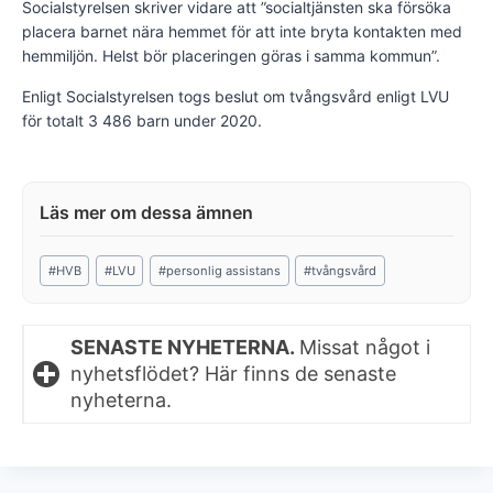
Socialstyrelsen skriver vidare att ”socialtjänsten ska försöka
placera barnet nära hemmet för att inte bryta kontakten med
hemmiljön. Helst bör placeringen göras i samma kommun”.
Enligt Socialstyrelsen togs beslut om tvångsvård enligt LVU
för totalt 3 486 barn under 2020.
Post
#
HVB
#
LVU
#
personlig assistans
#
tvångsvård
Tags:
SENASTE NYHETERNA.
Missat något i
nyhetsflödet? Här finns de senaste
nyheterna.