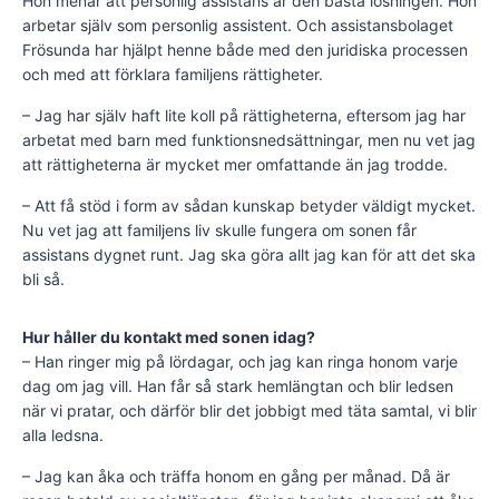
Hon menar att personlig assistans är den bästa lösningen. Hon
arbetar själv som personlig assistent. Och assistansbolaget
Frösunda har hjälpt henne både med den juridiska processen
och med att förklara familjens rättigheter.
– Jag har själv haft lite koll på rättigheterna, eftersom jag har
arbetat med barn med funktionsnedsättningar, men nu vet jag
att rättigheterna är mycket mer omfattande än jag trodde.
– Att få stöd i form av sådan kunskap betyder väldigt mycket.
Nu vet jag att familjens liv skulle fungera om sonen får
assistans dygnet runt. Jag ska göra allt jag kan för att det ska
bli så.
Hur håller du kontakt med sonen idag?
– Han ringer mig på lördagar, och jag kan ringa honom varje
dag om jag vill. Han får så stark hemlängtan och blir ledsen
när vi pratar, och därför blir det jobbigt med täta samtal, vi blir
alla ledsna.
– Jag kan åka och träffa honom en gång per månad. Då är