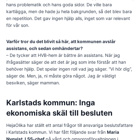
hans problematik och hans goda sidor. De ville bara
kartlägga, men de hade ju hela bakgrunden, så det blev bara
en repetition. Det gav ingen hjälp alls, inget som var relevant
för vår son.
Varför tror du det blivit så här, att kommunen avslår
assistans, och sedan omhändertar?
– De tycker att HVB-hem är bättre än assistans. När jag
ifrågasätter säger de att det är jag som inte förstår att han
behöver hjälp. Det spelar ingen roll vad jag säger. ”Vi hör dig”,
säger de. Men, ja, ni måste göra något. Jag är väldigt
besviken, säger mamman.
Karlstads kommun: Inga
ekonomiska skäl till besluten
HejaOlika har ställt ett antal frågor till ansvariga beslutsfattare
i Karlstads kommun. Vi har fått följande svar från
Maria
Nyqvist, LSS-chef
på vård och omsorgsförvaltningen i