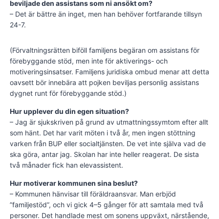
beviljade den assistans som ni ansökt om?
– Det är bättre än inget, men han behöver fortfarande tillsyn
24-7.
(Förvaltningsrätten biföll familjens begäran om assistans för
förebyggande stöd, men inte för aktiverings- och
motiveringsinsatser. Familjens juridiska ombud menar att detta
oavsett bör innebära att pojken beviljas personlig assistans
dygnet runt för förebyggande stöd.)
Hur upplever du din egen situation?
– Jag är sjukskriven på grund av utmattningssymtom efter allt
som hänt. Det har varit möten i två år, men ingen stöttning
varken från BUP eller socialtjänsten. De vet inte själva vad de
ska göra, antar jag. Skolan har inte heller reagerat. De sista
två månader fick han elevassistent.
Hur motiverar kommunen sina beslut?
– Kommunen hänvisar till föräldraansvar. Man erbjöd
”familjestöd”, och vi gick 4–5 gånger för att samtala med två
personer. Det handlade mest om sonens uppväxt, närstående,