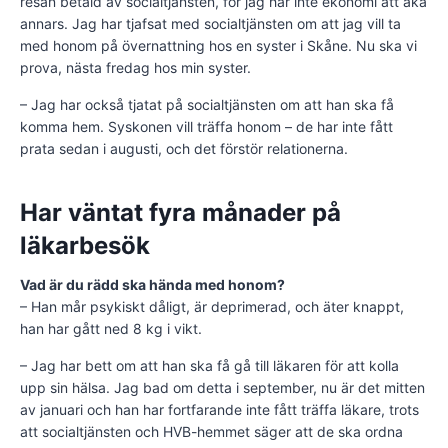
resan betald av socialtjänsten, för jag har inte ekonomi att åka
annars. Jag har tjafsat med socialtjänsten om att jag vill ta
med honom på övernattning hos en syster i Skåne. Nu ska vi
prova, nästa fredag hos min syster.
– Jag har också tjatat på socialtjänsten om att han ska få
komma hem. Syskonen vill träffa honom – de har inte fått
prata sedan i augusti, och det förstör relationerna.
Har väntat fyra månader på
läkarbesök
Vad är du rädd ska hända med honom?
– Han mår psykiskt dåligt, är deprimerad, och äter knappt,
han har gått ned 8 kg i vikt.
– Jag har bett om att han ska få gå till läkaren för att kolla
upp sin hälsa. Jag bad om detta i september, nu är det mitten
av januari och han har fortfarande inte fått träffa läkare, trots
att socialtjänsten och HVB-hemmet säger att de ska ordna