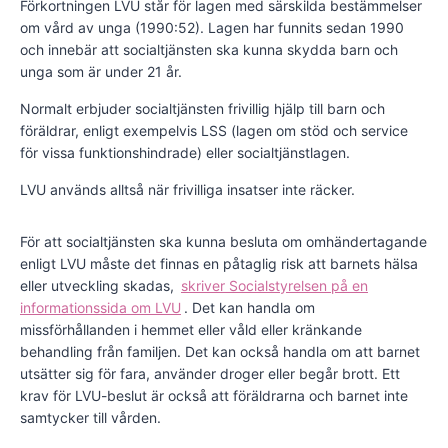
Förkortningen LVU står för lagen med särskilda bestämmelser
om vård av unga (1990:52). Lagen har funnits sedan 1990
och innebär att socialtjänsten ska kunna skydda barn och
unga som är under 21 år.
Normalt erbjuder socialtjänsten frivillig hjälp till barn och
föräldrar, enligt exempelvis LSS (lagen om stöd och service
för vissa funktionshindrade) eller socialtjänstlagen.
LVU används alltså när frivilliga insatser inte räcker.
För att socialtjänsten ska kunna besluta om omhändertagande
enligt LVU måste det finnas en påtaglig risk att barnets hälsa
eller utveckling skadas,
skriver Socialstyrelsen på en
informationssida om LVU
. Det kan handla om
missförhållanden i hemmet eller våld eller kränkande
behandling från familjen. Det kan också handla om att barnet
utsätter sig för fara, använder droger eller begår brott. Ett
krav för LVU-beslut är också att föräldrarna och barnet inte
samtycker till vården.