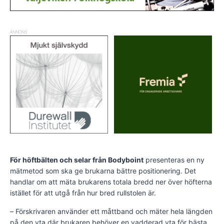
ANNONS
För höftbälten och selar från Bodyboint
presenteras en ny
mätmetod som ska ge brukarna bättre positionering. Det
handlar om att mäta brukarens totala bredd ner över höfterna
istället för att utgå från hur bred rullstolen är.
– Förskrivaren använder ett måttband och mäter hela längden
på den yta där brukaren behöver en vadderad yta för bästa