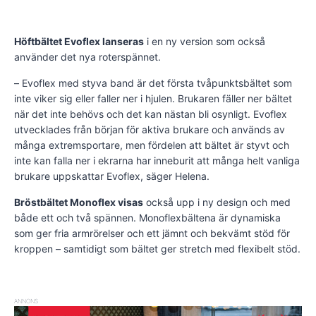
Höftbältet Evoflex lanseras
i en ny version som också
använder det nya roterspännet.
– Evoflex med styva band är det första tvåpunktsbältet som
inte viker sig eller faller ner i hjulen. Brukaren fäller ner bältet
när det inte behövs och det kan nästan bli osynligt. Evoflex
utvecklades från början för aktiva brukare och används av
många extremsportare, men fördelen att bältet är styvt och
inte kan falla ner i ekrarna har inneburit att många helt vanliga
brukare uppskattar Evoflex, säger Helena.
Bröstbältet Monoflex visas
också upp i ny design och med
både ett och två spännen. Monoflexbältena är dynamiska
som ger fria armrörelser och ett jämnt och bekvämt stöd för
kroppen – samtidigt som bältet ger stretch med flexibelt stöd.
ANNONS