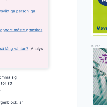
vsviktiga personliga
)
 rapport måste granskas
ANNONS
 så lång väntan?
(Analys
gömma sig
för att
.
rgenblock, är