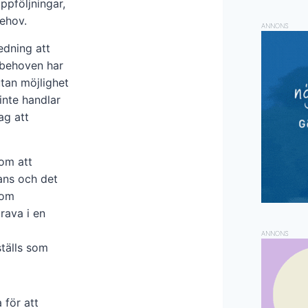
ppföljningar,
ehov.
ANNONS
edning att
m behoven har
tan möjlighet
inte handlar
ag att
 om att
ans och det
som
rava i en
ANNONS
ställs som
 för att