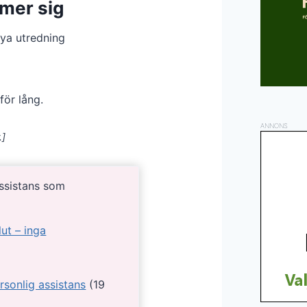
mer sig
ya utredning
för lång.
ANNONS
.]
assistans som
lut – inga
rsonlig assistans
(19