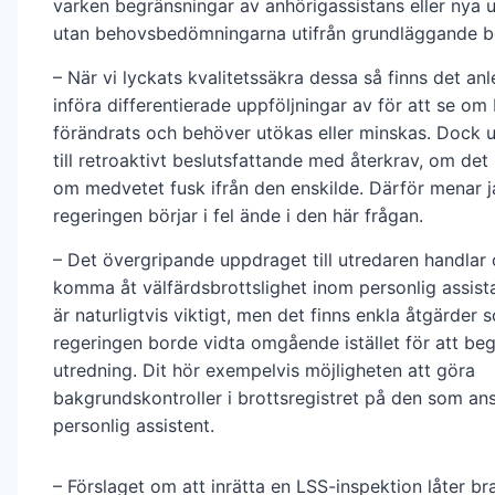
varken begränsningar av anhörigassistans eller nya u
utan behovsbedömningarna utifrån grundläggande b
– När vi lyckats kvalitetssäkra dessa så finns det anl
införa differentierade uppföljningar av för att se o
förändrats och behöver utökas eller minskas. Dock u
till retroaktivt beslutsfattande med återkrav, om det 
om medvetet fusk ifrån den enskilde. Därför menar j
regeringen börjar i fel ände i den här frågan.
– Det övergripande uppdraget till utredaren handlar
komma åt välfärdsbrottslighet inom personlig assist
är naturligtvis viktigt, men det finns enkla åtgärder 
regeringen borde vidta omgående istället för att beg
utredning. Dit hör exempelvis möjligheten att göra
bakgrundskontroller i brottsregistret på den som an
personlig assistent.
– Förslaget om att inrätta en LSS-inspektion låter bra