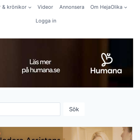
r & krönikor
Videor
Annonsera
Om HejaOlika
Logga in
Sök