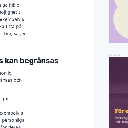
 ge hjälp
jlighet till
 exempelvis
a titta på
l bra, säger
ANNONS
ans kan begränsas
sonlig
ränsas och
lagna
 exempelvis
 personliga
 för deras