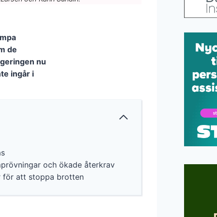
kämpa
om de
egeringen nu
te ingår i
as
mprövningar och ökade återkrav
för att stoppa brotten