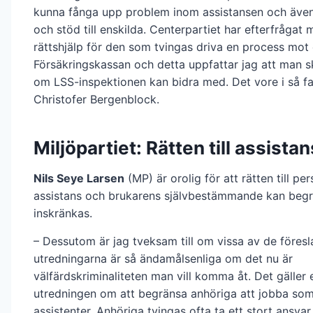
kunna fånga upp problem inom assistansen och även
och stöd till enskilda. Centerpartiet har efterfrågat mö
rättshjälp för den som tvingas driva en process mot
Försäkringskassan och detta uppfattar jag att man sk
om LSS-inspektionen kan bidra med. Det vore i så fal
Christofer Bergenblock.
Miljöpartiet: Rätten till assist
Nils Seye Larsen
(MP) är orolig för att rätten till per
assistans och brukarens självbestämmande kan beg
inskränkas.
– Dessutom är jag tveksam till om vissa av de föres
utredningarna är så ändamålsenliga om det nu är
välfärdskriminaliteten man vill komma åt. Det gäller
utredningen om att begränsa anhöriga att jobba som
assistenter. Anhöriga tvingas ofta ta ett stort ansvar