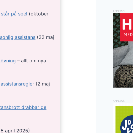
ANNONS
 står på spel
(oktober
sonlig assistans
(22 maj
rövning
– allt om nya
 assistansregler
(2 maj
ANNONS
stansbrott drabbar de
5 april 2025)