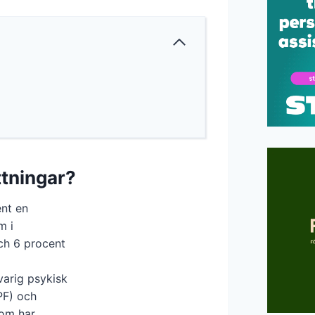
tningar?
ent en
m i
och 6 procent
varig psykisk
PF) och
som har