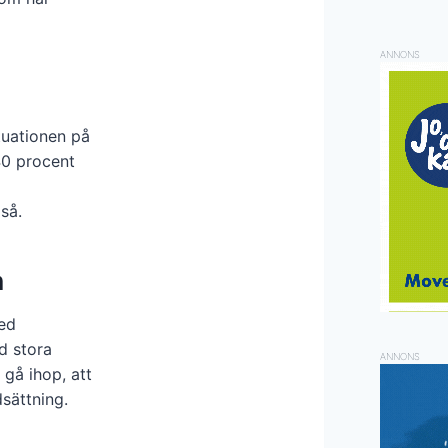
ANNONS
tuationen på
40 procent
så.
n
med
d stora
ANNONS
 gå ihop, att
sättning.