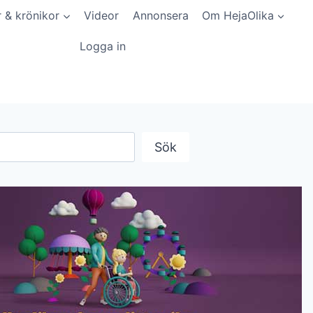
r & krönikor
Videor
Annonsera
Om HejaOlika
Logga in
Sök