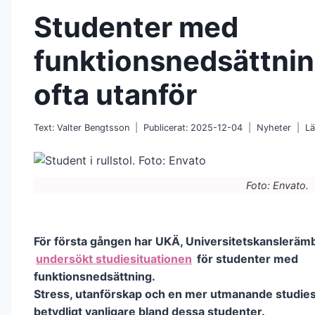
Studenter med
funktionsnedsättnin
ofta utanför
Text:
Valter Bengtsson
Publicerat:
2025-12-04
Nyheter
Lä
Foto: Envato.
För första gången har UKÄ, Universitetskanslerämb
undersökt studiesituationen
för studenter med
funktionsnedsättning.
Stress, utanförskap och en mer utmanande studiesi
betydligt vanligare bland dessa studenter.