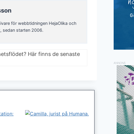
sson
ivare för webbtidningen HejaOlika och
t, sedan starten 2006.
hetsflödet? Här finns de senaste
ANNONS