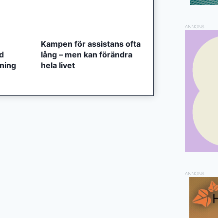
ANNONS
Kampen för assistans ofta
ed
lång – men kan förändra
tning
hela livet
ANNONS