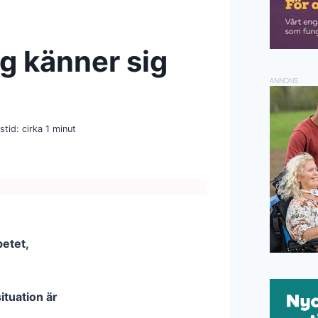
g känner sig
ANNONS
stid: cirka
1
minut
etet,
tuation är