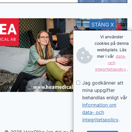
STÄNG X
Vi använder
cookies på denna
webbplats. Läs
mer i vår
data-
och
integritetspolicy
.
Jag godkänner att
mina uppgifter
behandlas enligt vår
Information om
data- och
integritetspolicy
.