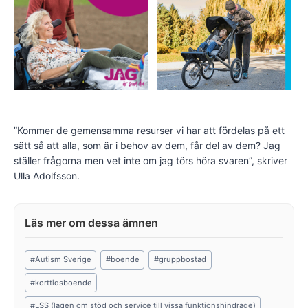
”Kommer de gemensamma resurser vi har att fördelas på ett
sätt så att alla, som är i behov av dem, får del av dem? Jag
ställer frågorna men vet inte om jag törs höra svaren”, skriver
Ulla Adolfsson.
Post
#
Autism Sverige
#
boende
#
gruppbostad
Tags:
#
korttidsboende
#
LSS (lagen om stöd och service till vissa funktionshindrade)