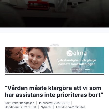
ANNONS
”Vården måste klargöra att vi som
har assistans inte prioriteras bort”
Text:
Valter Bengtsson
Publicerat:
2020-05-18
Uppdaterat:
2021-10-08
Nyheter
Lästid: cirka
2
minuter