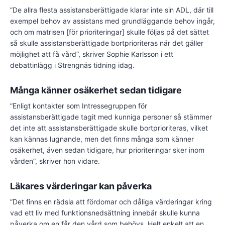
”De allra flesta assistansberättigade klarar inte sin ADL, där till
exempel behov av assistans med grundläggande behov ingår,
och om matrisen [för prioriteringar] skulle följas på det sättet
så skulle assistansberättigade bortprioriteras när det gäller
möjlighet att få vård”, skriver Sophie Karlsson i ett
debattinlägg i Strengnäs tidning idag.
Många känner osäkerhet sedan tidigare
”Enligt kontakter som Intressegruppen för
assistansberättigade tagit med kunniga personer så stämmer
det inte att assistansberättigade skulle bortprioriteras, vilket
kan kännas lugnande, men det finns många som känner
osäkerhet, även sedan tidigare, hur prioriteringar sker inom
vården”, skriver hon vidare.
Läkares värderingar kan påverka
”Det finns en rädsla att fördomar och dåliga värderingar kring
vad ett liv med funktionsnedsättning innebär skulle kunna
påverka om en får den vård som behövs. Helt enkelt att en