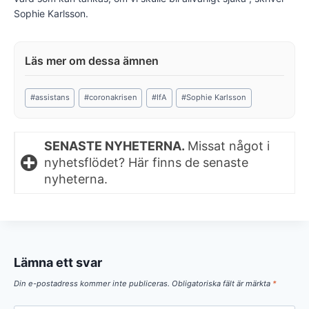
Sophie Karlsson.
Post
#
assistans
#
coronakrisen
#
IfA
#
Sophie Karlsson
Tags:
SENASTE NYHETERNA.
Missat något i
nyhetsflödet? Här finns de senaste
nyheterna.
Lämna ett svar
Din e-postadress kommer inte publiceras.
Obligatoriska fält är märkta
*