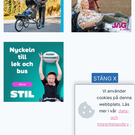
STÄNG X
Vi använder
cookies på denna
webbplats. Läs
mer i vår
data-
och
integritetspolicy
.