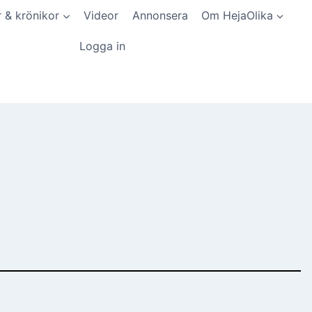
r & krönikor
Videor
Annonsera
Om HejaOlika
Logga in