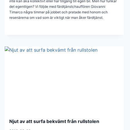
inte kan åka kollektivt eller har tillgång till egen bil. Men hur funkar
det egentligen? Vi följde med färdtjänstchauffören Giovanni
Timarco några timmar på jobbet och pratade med honom och
resenärerna om vad som är viktigt när man åker färdtjänst.
Njut av att surfa bekvämt från rullstolen