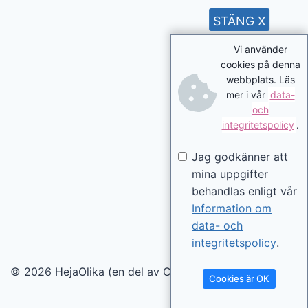
STÄNG X
Vi använder
cookies på denna
webbplats. Läs
mer i vår
data-
och
integritetspolicy
.
Jag godkänner att
mina uppgifter
behandlas enligt vår
Information om
data- och
integritetspolicy
.
© 2026 HejaOlika (en del av Contentverkstan.se)
Cookies är OK