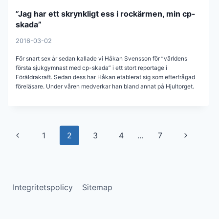
”Jag har ett skrynkligt ess i rockärmen, min cp-
skada”
2016-03-02
För snart sex år sedan kallade vi Håkan Svensson för ”världens
första sjukgymnast med cp-skada” i ett stort reportage i
Föräldrakraft. Sedan dess har Håkan etablerat sig som efterfrågad
föreläsare. Under våren medverkar han bland annat på Hjultorget.
Page
Previous
Next
1
2
3
4
…
7
navigation
Page
Page
Integritetspolicy
Sitemap