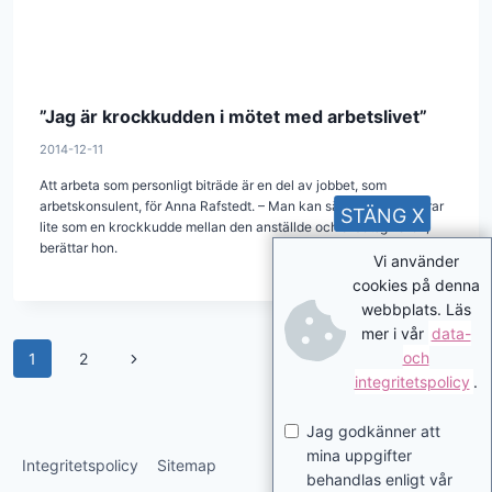
”Jag är krockkudden i mötet med arbetslivet”
2014-12-11
Att arbeta som personligt biträde är en del av jobbet, som
arbetskonsulent, för Anna Rafstedt. – Man kan säga att vi fungerar
STÄNG X
lite som en krockkudde mellan den anställde och arbetsgivaren,
berättar hon.
Vi använder
cookies på denna
webbplats. Läs
mer i vår
data-
Page
Next
och
1
2
integritetspolicy
.
navigation
Page
Jag godkänner att
mina uppgifter
Integritetspolicy
Sitemap
behandlas enligt vår