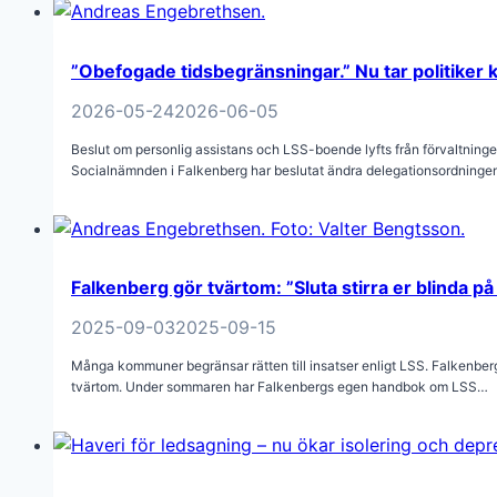
”Obefogade tidsbegränsningar.” Nu tar politiker 
2026-05-24
2026-06-05
Beslut om personlig assistans och LSS-boende lyfts från förvaltningen 
Socialnämnden i Falkenberg har beslutat ändra delegationsordningen
Falkenberg gör tvärtom: ”Sluta stirra er blinda p
2025-09-03
2025-09-15
Många kommuner begränsar rätten till insatser enligt LSS. Falkenb
tvärtom. Under sommaren har Falkenbergs egen handbok om LSS…