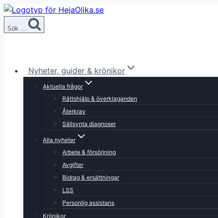
Skip
to
Sök ...
content
Nyheter, guider & krönikor
Aktuella frågor
Rättshjälp & överklaganden
Återkrav
Sällsynta diagnoser
Alla nyheter
Arbete & försörjning
Avgifter
Bidrag & ersättningar
LSS
Personlig assistans
Krönikor