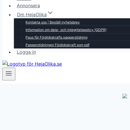
Annonsera
Om HejaOlika
Kontakta oss | Beställ nyhetsbrev
Information om data- och integritetspolicy (GDPR)
Paus för Föräldrakrafts papperstidning
Papperstidningen Föräldrakraft som pdf
Logga in