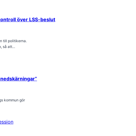
kontroll över LSS-beslut
till politikerna.
, så att…
å nedskärningar”
ergs kommun gör