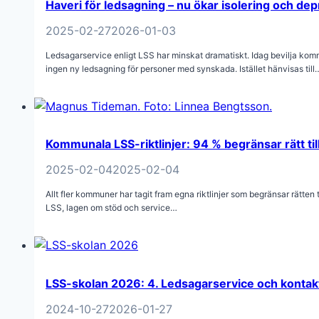
Haveri för ledsagning – nu ökar isolering och de
2025-02-27
2026-01-03
Ledsagarservice enligt LSS har minskat dramatiskt. Idag bevilja kom
ingen ny ledsagning för personer med synskada. Istället hänvisas till
Kommunala LSS-riktlinjer: 94 % begränsar rätt til
2025-02-04
2025-02-04
Allt fler kommuner har tagit fram egna riktlinjer som begränsar rätten ti
LSS, lagen om stöd och service…
LSS-skolan 2026: 4. Ledsagarservice och konta
2024-10-27
2026-01-27