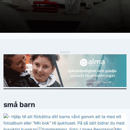
ANNONS
små barn