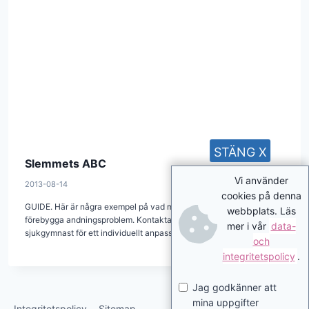
STÄNG X
Slemmets ABC
Vi använder
2013-08-14
cookies på denna
GUIDE. Här är några exempel på vad man kan göra för att
webbplats. Läs
förebygga andningsproblem. Kontakta barnets läkare och
mer i vår
data-
sjukgymnast för ett individuellt anpassat program.
och
integritetspolicy
.
Jag godkänner att
mina uppgifter
Integritetspolicy
Sitemap