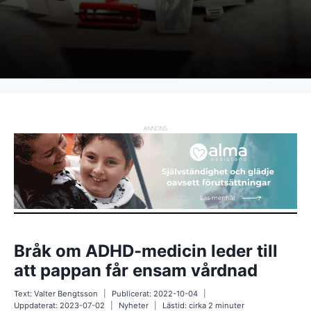
ANNONS
Bråk om ADHD-medicin leder till
att pappan får ensam vårdnad
Text:
Valter Bengtsson
Publicerat:
2022-10-04
Uppdaterat:
2023-07-02
Nyheter
Lästid: cirka
2
minuter