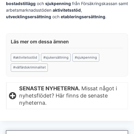
bostadstillägg
och
sjukpenning
från Försäkringskassan samt
arbetsmarknadsstöden
aktivitetsstöd
,
utvecklingsersättning
och
etableringsersättning
.
Post
#
aktivitetsstöd
#
sjukersättning
#
sjukpenning
Tags:
#
välfärdskriminalitet
SENASTE NYHETERNA.
Missat något i
nyhetsflödet? Här finns de senaste
nyheterna.