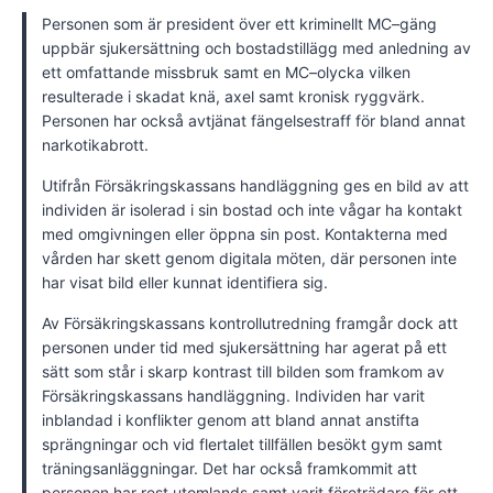
Personen som är president över ett kriminellt MC–gäng
uppbär sjukersättning och bostadstillägg med anledning av
ett omfattande missbruk samt en MC–olycka vilken
resulterade i skadat knä, axel samt kronisk ryggvärk.
Personen har också avtjänat fängelsestraff för bland annat
narkotikabrott.
Utifrån Försäkringskassans handläggning ges en bild av att
individen är isolerad i sin bostad och inte vågar ha kontakt
med omgivningen eller öppna sin post. Kontakterna med
vården har skett genom digitala möten, där personen inte
har visat bild eller kunnat identifiera sig.
Av Försäkringskassans kontrollutredning framgår dock att
personen under tid med sjukersättning har agerat på ett
sätt som står i skarp kontrast till bilden som framkom av
Försäkringskassans handläggning. Individen har varit
inblandad i konflikter genom att bland annat anstifta
sprängningar och vid flertalet tillfällen besökt gym samt
träningsanläggningar. Det har också framkommit att
personen har rest utomlands samt varit företrädare för ett