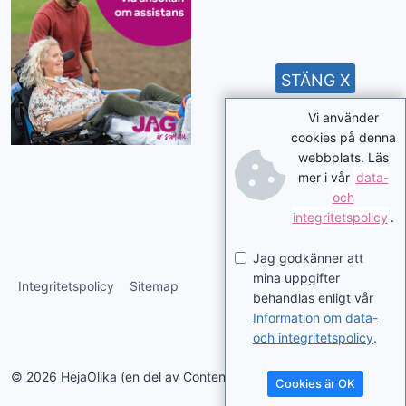
STÄNG X
Vi använder
cookies på denna
webbplats. Läs
mer i vår
data-
och
integritetspolicy
.
Jag godkänner att
mina uppgifter
Integritetspolicy
Sitemap
behandlas enligt vår
Information om data-
och integritetspolicy
.
© 2026 HejaOlika (en del av Contentverkstan.se)
Cookies är OK