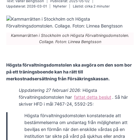
Text:
Valter Bengtsson
Publicerat:
2025-05-02
Uppdaterat:
2026-03-01
Nyheter
Lästid: cirka
2
minuter
Kammarrätten i Stockholm och Högsta Förvaltningsdomstolen.
Collage. Foton: Linnea Bengtsson
Högsta förvaltningsdomstolen ska avgöra om den som bor
på ett träningsboende kan ha rätt till
merkostnadsersättning från Försäkringskassan.
Uppdatering 27 februari 2026:
Högsta
förvaltningsdomstolen har
fattat detta beslut
. Så här
skriver HFD i mål 7467-24, 5592-25:
Högsta förvaltningsdomstolen konstaterade att
bestämmelserna om undantag från möjligheten att
beviljas en förmån när den enskilde vårdas på en
institution tar sikte på vård på sjukhus eller andra