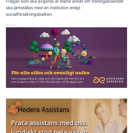
Frågan som ska avgöras är bland annat om träningsboendet
ska jämställas med en institution enligt
socialförsäkringsbalken.
ANNONS