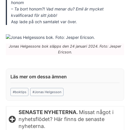
honom
– Ta bort honom?! Vad menar du? Emil är mycket
kvalificerad för sitt jobb!
Asp lade på och samtalet var över.
Jonas Helgessons bok släpps den 24 januari 2024. Foto: Jesper
Ericson.
Post
#
boktips
#
Jonas Helgesson
Tags:
SENASTE NYHETERNA.
Missat något i
nyhetsflödet? Här finns de senaste
nyheterna.