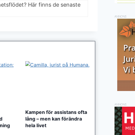
hetsflödet? Här finns de senaste
ANNONS
ANNONS
Kampen för assistans ofta
ed
lång – men kan förändra
tning
hela livet