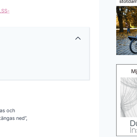
LSS-
pas och
tängas ned”,