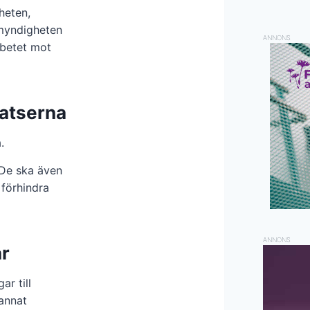
heten,
smyndigheten
ANNONS
rbetet mot
satserna
.
 De ska även
 förhindra
ANNONS
ar
r till
 annat