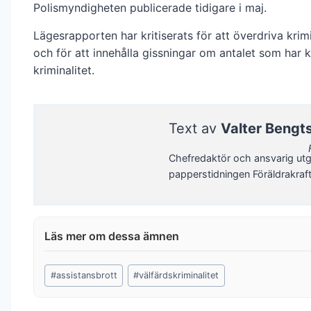
Polismyndigheten publicerade tidigare i maj.
Lägesrapporten har kritiserats för att överdriva krimi
och för att innehålla gissningar om antalet som har k
kriminalitet.
Text av
Valter Bengt
Chefredaktör och ansvarig utg
papperstidningen Föräldrakraf
Post
#
assistansbrott
#
välfärdskriminalitet
Tags: