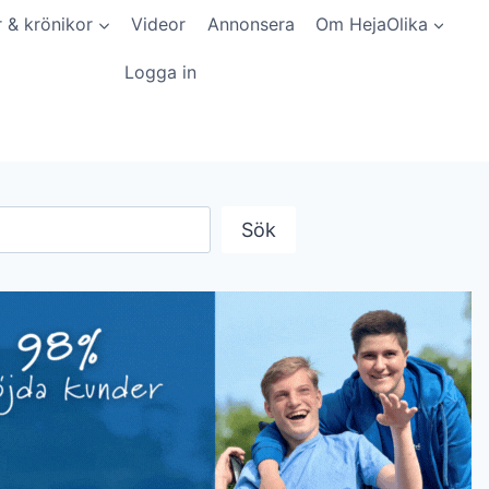
r & krönikor
Videor
Annonsera
Om HejaOlika
Logga in
Sök