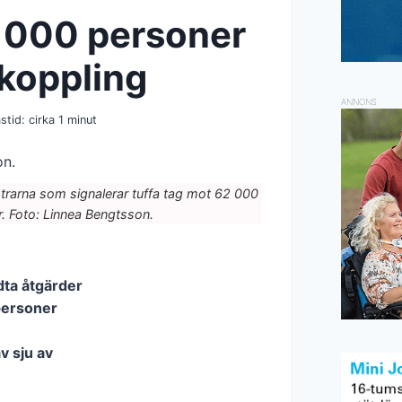
2 000 personer
koppling
ANNONS
stid: cirka
1
minut
strarna som signalerar tuffa tag mot 62 000
 Foto: Linnea Bengtsson.
dta åtgärder
personer
v sju av