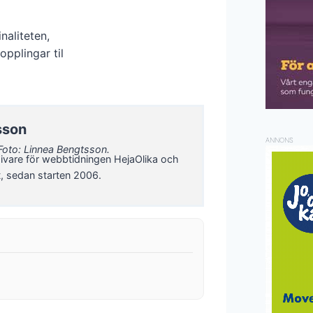
naliteten,
opplingar til
sson
ANNONS
Foto: Linnea Bengtsson.
ivare för webbtidningen HejaOlika och
t, sedan starten 2006.