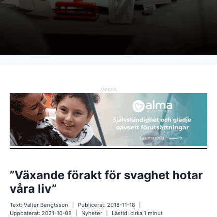
ANNONS
”Växande förakt för svaghet hotar
våra liv”
Text:
Valter Bengtsson
Publicerat:
2018-11-18
Uppdaterat:
2021-10-08
Nyheter
Lästid: cirka
1
minut