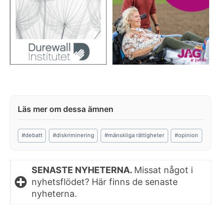
Post
#
debatt
#
diskriminering
#
mänskliga rättigheter
#
opinion
Tags:
SENASTE NYHETERNA.
Missat något i
nyhetsflödet? Här finns de senaste
nyheterna.