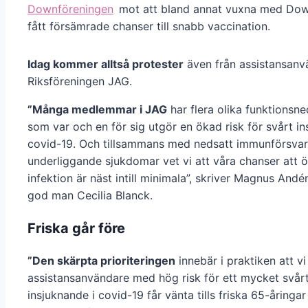
Downföreningen
mot att bland annat vuxna med Do
fått försämrade chanser till snabb vaccination.
Idag kommer alltså protester
även från assistansanv
Riksföreningen JAG.
”Många medlemmar i JAG
har flera olika funktionsne
som var och en för sig utgör en ökad risk för svårt in
covid-19. Och tillsammans med nedsatt immunförsva
underliggande sjukdomar vet vi att våra chanser att 
infektion är näst intill minimala”, skriver Magnus An
god man Cecilia Blanck.
Friska går före
”Den skärpta prioriteringen
innebär i praktiken att vi
assistansanvändare med hög risk för ett mycket svår
insjuknande i covid-19 får vänta tills friska 65-åringar 