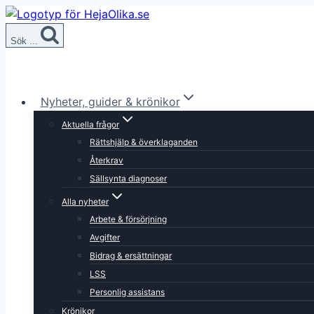
Skip
to
Sök ...
content
Nyheter, guider & krönikor
Aktuella frågor
Rättshjälp & överklaganden
Återkrav
Sällsynta diagnoser
Alla nyheter
Arbete & försörjning
Avgifter
Bidrag & ersättningar
LSS
Personlig assistans
Krönikor