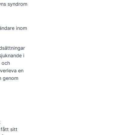
wns syndrom
ändare inom
dsättningar
sjuknande i
r och
överleva en
dén genom
t
fått sitt