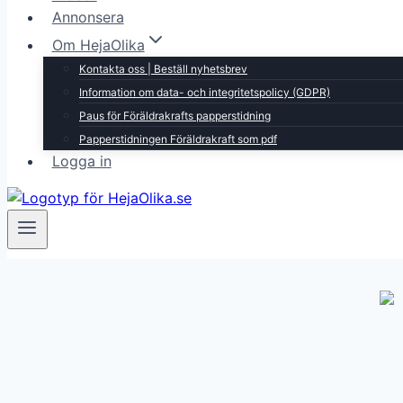
Annonsera
Om HejaOlika
Kontakta oss | Beställ nyhetsbrev
Information om data- och integritetspolicy (GDPR)
Paus för Föräldrakrafts papperstidning
Papperstidningen Föräldrakraft som pdf
Logga in