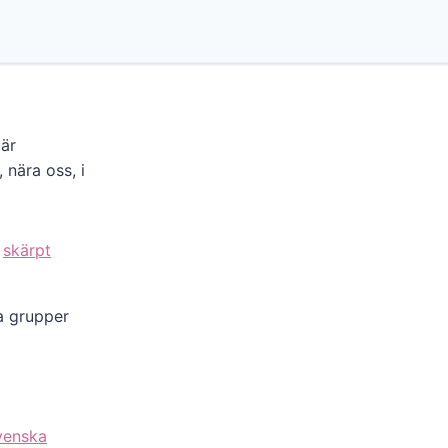
 är
 nära oss, i
skärpt
a grupper
venska