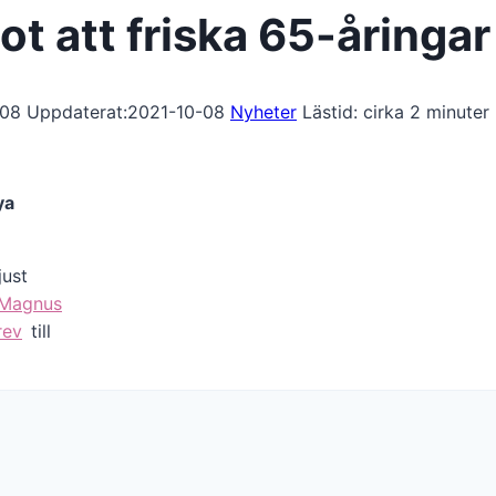
 att friska 65-åringar 
-08
Uppdaterat:
2021-10-08
Nyheter
Lästid: cirka
2
minuter
ya
just
 Magnus
rev
till