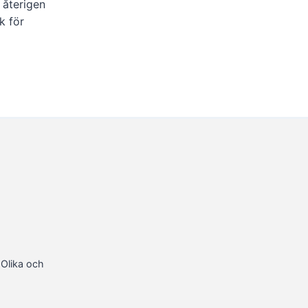
 återigen
k för
aOlika och