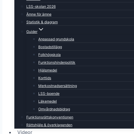
LSS-skolan 2026
Ämne för ämne
Statistik & diagram
Guider
Anpassad grundskola
Bostadstillägg
Folkhögskola
Funktionshinderpolitik
Hjälpmedel
Korttids
Merkostnadsersättning
LSS-boende
Läkemedel
Omvårdnadsbidrag
Funktionsrättskonventionen
Rättshjälp & överklaganden
Videor