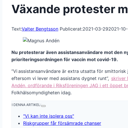
Växande protester mot
Text:
Valter Bengtsson
Publicerat:
2021-03-29
2021-10
Nu protesterar även assistansanvändare mot den n
prioriteringsordningen för vaccin mot covid-19.
”Vi assistansanvändare är extra utsatta för smittorisk 
eftersom vi lever med assistans dygnet runt”,
skriver
Andén, ordförande i Riksföreningen JAG i ett öppet b
Folkhälsomyndigheten idag.
I DENNA ARTIKEL:
"Vi kan inte isolera oss"
Riskgrupper får försämrade chanser