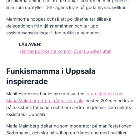
politikerna deltar, och att de uttalar stöd för en mer generös
linje som uppfyller LSS-lagens krav på goda levnadsvillkor.
Mammorna hoppas också att politikerna tar tillbaka
delegationen från tjänstemännen och tar upp
assistansansökningar i den politiska nämnden.
LÄS ÄVEN:
Här tar politikerna kontroll över LSS-besluten
Funkismamma i Uppsala
inspirerade
Manifestationen har inspirerats av den
protestaktion som
Maria Malmberg drog igång i Uppsala
hösten 2025, med krav
på assistans för sonen och flera andra ungdomar som nekats
assistans i Uppsala.
Maria Malmberg deltar nu som moderator på manifestationen i
Söderhamn, och ska hålla ihop en frågestund med politiker.