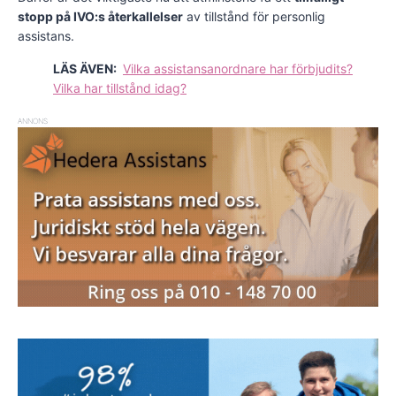
stopp på IVO:s återkallelser
av tillstånd för personlig
assistans.
LÄS ÄVEN:
Vilka assistansanordnare har förbjudits?
Vilka har tillstånd idag?
ANNONS