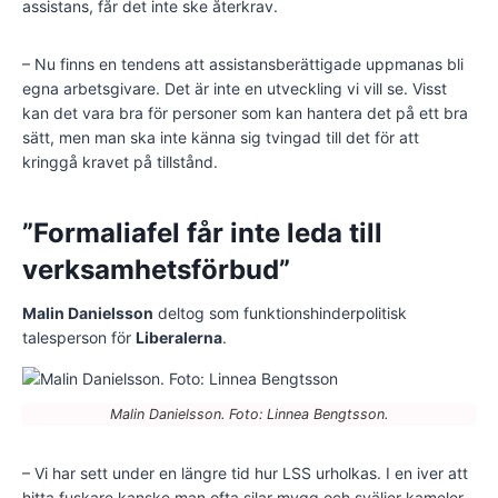
assistans, får det inte ske återkrav.
– Nu finns en tendens att assistansberättigade uppmanas bli
egna arbetsgivare. Det är inte en utveckling vi vill se. Visst
kan det vara bra för personer som kan hantera det på ett bra
sätt, men man ska inte känna sig tvingad till det för att
kringgå kravet på tillstånd.
”Formaliafel får inte leda till
verksamhetsförbud”
Malin Danielsson
deltog som funktionshinderpolitisk
talesperson för
Liberalerna
.
Malin Danielsson. Foto: Linnea Bengtsson.
– Vi har sett under en längre tid hur LSS urholkas. I en iver att
hitta fuskare kanske man ofta silar mygg och sväljer kameler.