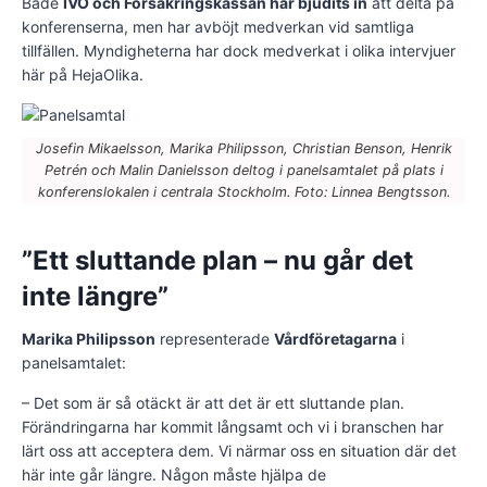
Både
IVO och Försäkringskassan har bjudits in
att delta på
konferenserna, men har avböjt medverkan vid samtliga
tillfällen. Myndigheterna har dock medverkat i olika intervjuer
här på HejaOlika.
Josefin Mikaelsson, Marika Philipsson, Christian Benson, Henrik
Petrén och Malin Danielsson deltog i panelsamtalet på plats i
konferenslokalen i centrala Stockholm. Foto: Linnea Bengtsson.
”Ett sluttande plan – nu går det
inte längre”
Marika Philipsson
representerade
Vårdföretagarna
i
panelsamtalet:
– Det som är så otäckt är att det är ett sluttande plan.
Förändringarna har kommit långsamt och vi i branschen har
lärt oss att acceptera dem. Vi närmar oss en situation där det
här inte går längre. Någon måste hjälpa de