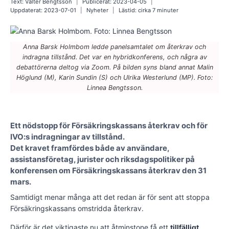
Text:
Valter Bengtsson
Publicerat:
2023-04-05
Uppdaterat:
2023-07-01
Nyheter
Lästid: cirka
7
minuter
Anna Barsk Holmbom ledde panelsamtalet om återkrav och
indragna tillstånd. Det var en hybridkonferens, och några av
debattörerna deltog via Zoom. På bilden syns bland annat Malin
Höglund (M), Karin Sundin (S) och Ulrika Westerlund (MP). Foto:
Linnea Bengtsson.
Ett nödstopp för Försäkringskassans återkrav och för
IVO:s indragningar av tillstånd.
Det kravet framfördes både av användare,
assistansföretag, jurister och riksdagspolitiker på
konferensen om Försäkringskassans återkrav den 31
mars.
Samtidigt menar många att det redan är för sent att stoppa
Försäkringskassans omstridda återkrav.
Därför är det viktigaste nu att åtminstone få ett
tillfälligt