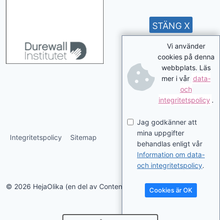
STÄNG X
Vi använder
cookies på denna
webbplats. Läs
mer i vår
data-
och
integritetspolicy
.
Jag godkänner att
mina uppgifter
Integritetspolicy
Sitemap
behandlas enligt vår
Information om data-
och integritetspolicy
.
© 2026 HejaOlika (en del av Contentverkstan.se)
Cookies är OK