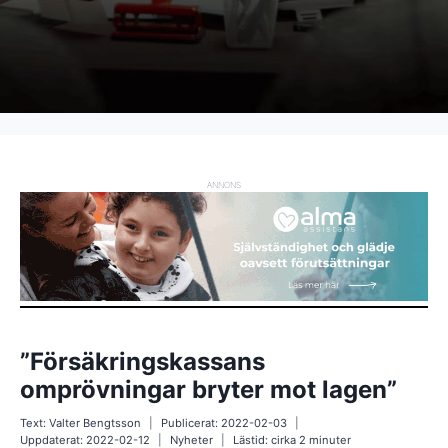
ANNONS
”Försäkringskassans
omprövningar bryter mot lagen”
Text:
Valter Bengtsson
Publicerat:
2022-02-03
Uppdaterat:
2022-02-12
Nyheter
Lästid: cirka
2
minuter