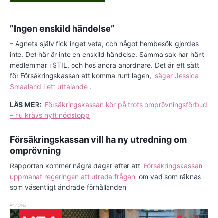
”Ingen enskild händelse”
– Agneta själv fick inget veta, och något hembesök gjordes
inte. Det här är inte en enskild händelse. Samma sak har hänt
medlemmar i STIL, och hos andra anordnare. Det är ett sätt
för Försäkringskassan att komma runt lagen,
säger Jessica
Smaaland i ett uttalande
.
LÄS MER:
Försäkringskassan kör på trots omprövningsförbud
– nu krävs nytt nödstopp
Försäkringskassan vill ha ny utredning om
omprövning
Rapporten kommer några dagar efter att
Försäkringskassan
uppmanat regeringen att utreda frågan
om vad som räknas
som väsentligt ändrade förhållanden.
ANNONS