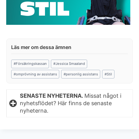
Post
#
Försäkringskassan
#
Jessica Smaaland
Tags:
#
omprövning av assistans
#
personlig assistans
#
Stil
SENASTE NYHETERNA.
Missat något i
nyhetsflödet? Här finns de senaste
nyheterna.