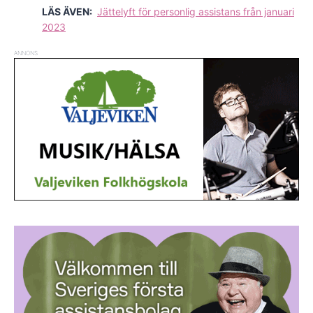
LÄS ÄVEN:
Jättelyft för personlig assistans från januari
2023
ANNONS