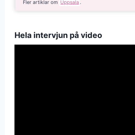
Fler artiklar om
Uppsala
.
Hela intervjun på video