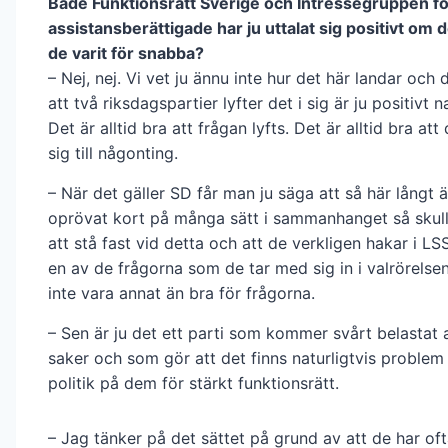
Både Funktionsrätt Sverige och Intressegruppen fö
assistansberättigade har ju uttalat sig positivt om d
de varit för snabba?
– Nej, nej. Vi vet ju ännu inte hur det här landar och
att två riksdagspartier lyfter det i sig är ju positivt na
Det är alltid bra att frågan lyfts. Det är alltid bra att
sig till någonting.
– När det gäller SD får man ju säga att så här långt ä
oprövat kort på många sätt i sammanhanget så skull
att stå fast vid detta och att de verkligen hakar i LSS
en av de frågorna som de tar med sig in i valrörelsen
inte vara annat än bra för frågorna.
– Sen är ju det ett parti som kommer svårt belastat 
saker och som gör att det finns naturligtvis problem
politik på dem för stärkt funktionsrätt.
– Jag tänker på det sättet på grund av att de har of