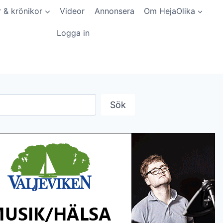
r & krönikor
Videor
Annonsera
Om HejaOlika
Logga in
Sök