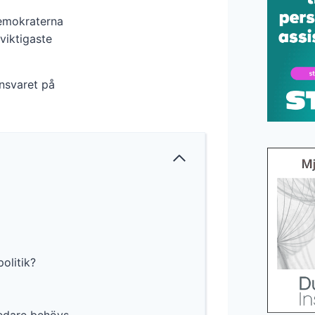
demokraterna
viktigaste
ansvaret på
olitik?