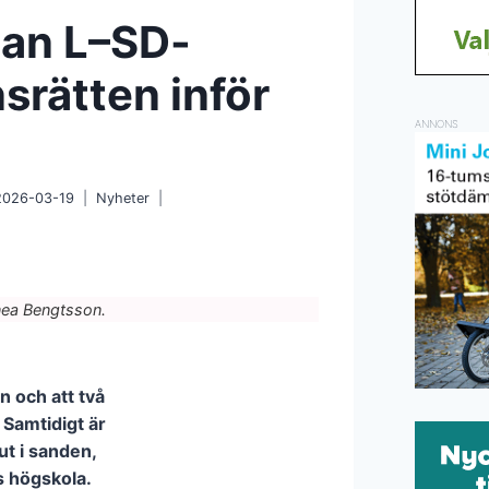
Kan L–SD-
nsrätten inför
ANNONS
2026-03-19
Nyheter
nea Bengtsson.
en och att två
. Samtidigt är
ut i sanden,
s högskola.