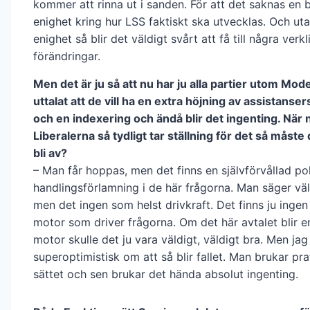
kommer att rinna ut i sanden. För att det saknas en b
enighet kring hur LSS faktiskt ska utvecklas. Och ut
enighet så blir det väldigt svårt att få till några verkl
förändringar.
Men det är ju så att nu har ju alla partier utom Mo
uttalat att de vill ha en extra höjning av assistanse
och en indexering och ändå blir det ingenting. När
Liberalerna så tydligt tar ställning för det så måste
bli av?
– Man får hoppas, men det finns en självförvållad pol
handlingsförlamning i de här frågorna. Man säger vä
men det ingen som helst drivkraft. Det finns ju ingen 
motor som driver frågorna. Om det här avtalet blir 
motor skulle det ju vara väldigt, väldigt bra. Men jag 
superoptimistisk om att så blir fallet. Man brukar pr
sättet och sen brukar det hända absolut ingenting.