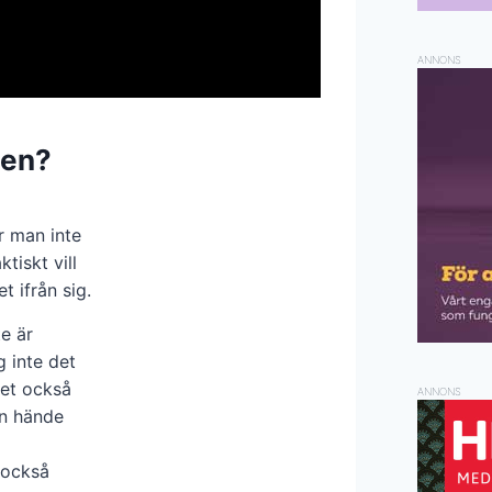
ANNONS
ten?
r man inte
tiskt vill
 ifrån sig.
e är
g inte det
det också
ANNONS
en hände
 också