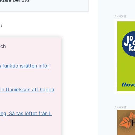
ledare behövs
ANNONS
.]
och
 funktionsrätten inför
in Danielsson att hoppa
ANNONS
ng. Så tas löftet från L