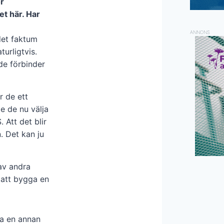
r
et här. Har
ANNONS
 det faktum
turligtvis.
 de förbinder
r de ett
e de nu välja
. Att det blir
. Det kan ju
av andra
 att bygga en
ta en annan