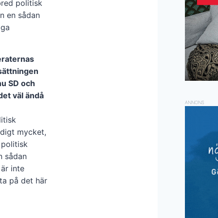
red politisk
an en sådan
iga
deraternas
rsättningen
 nu SD och
 det väl ändå
ANNONS
itisk
ldigt mycket,
politisk
en sådan
är inte
ata på det här