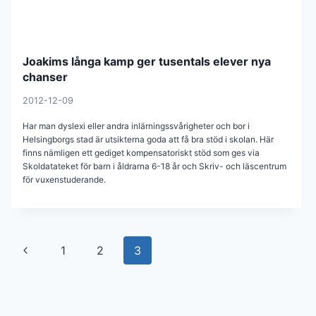
Joakims långa kamp ger tusentals elever nya
chanser
2012-12-09
Har man dyslexi eller andra inlärningssvårigheter och bor i
Helsingborgs stad är utsikterna goda att få bra stöd i skolan. Här
finns nämligen ett gediget kompensatoriskt stöd som ges via
Skoldatateket för barn i åldrarna 6-18 år och Skriv- och läscentrum
för vuxenstuderande.
Page
Previous
1
2
3
navigation
Page