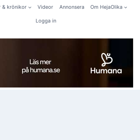
r & krönikor
Videor
Annonsera
Om HejaOlika
Logga in