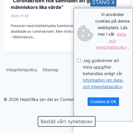
”Coronakrisen fick samhället att glömma
STÄNG X
människors lika värde”
Vi använder
2020-11-07
cookies på denna
Personer med intellektuella funktionsnedsättning är extra hårt
webbplats. Läs
drabbade av coronakrisen. Men trots det är de osynliga i debatten.
mer i vår
data-
– Människors…
och
integritetspolicy
.
Jag godkänner att
mina uppgifter
Integritetspolicy
Sitemap
behandlas enligt vår
Information om data-
och integritetspolicy
.
© 2026 HejaOlika (en del av Contentverkstan.se)
Cookies är OK
Beställ vårt nyhetsbrev