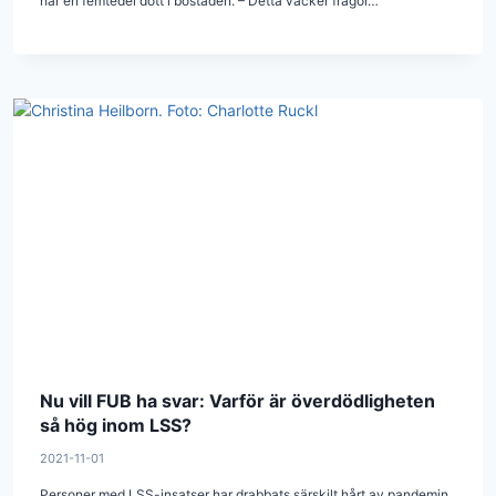
har en femtedel dött i bostaden. – Detta väcker frågor…
Nu vill FUB ha svar: Varför är överdödligheten
så hög inom LSS?
2021-11-01
Personer med LSS-insatser har drabbats särskilt hårt av pandemin.