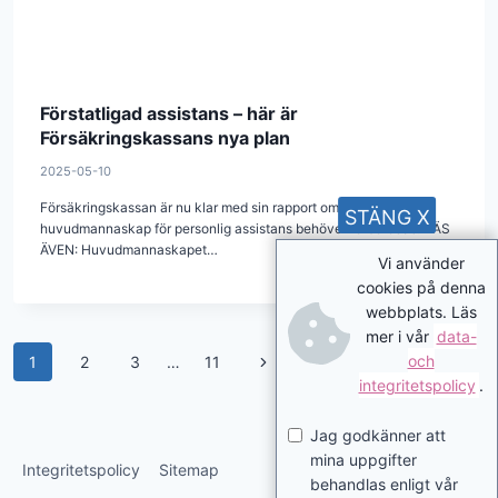
Förstatligad assistans – här är
Försäkringskassans nya plan
2025-05-10
Försäkringskassan är nu klar med sin rapport om hur ett statligt
STÄNG X
huvudmannaskap för personlig assistans behöver förberedas. LÄS
ÄVEN: Huvudmannaskapet…
Vi använder
cookies på denna
webbplats. Läs
mer i vår
data-
Page
Next
och
1
2
3
…
11
integritetspolicy
.
navigation
Page
Jag godkänner att
mina uppgifter
Integritetspolicy
Sitemap
behandlas enligt vår