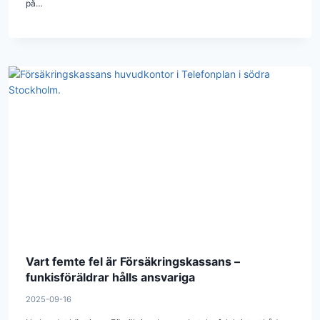
på…
Vart femte fel är Försäkringskassans –
funkisföräldrar hålls ansvariga
2025-09-16