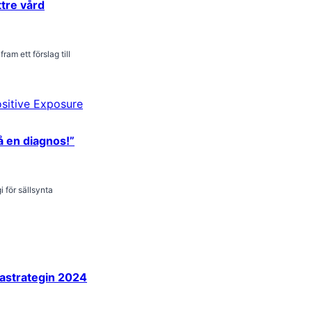
ttre vård
ram ett förslag till
å en diagnos!”
i för sällsynta
tastrategin 2024