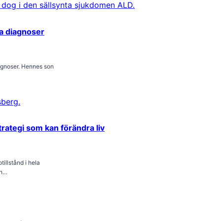
ta diagnoser
agnoser. Hennes son
trategi som kan förändra liv
illstånd i hela
ch…