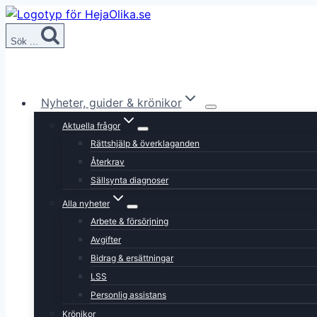
Skip
to
Sök ...
content
Nyheter, guider & krönikor
Aktuella frågor
Rättshjälp & överklaganden
Återkrav
Sällsynta diagnoser
Alla nyheter
Arbete & försörjning
Avgifter
Bidrag & ersättningar
LSS
Personlig assistans
Krönikor