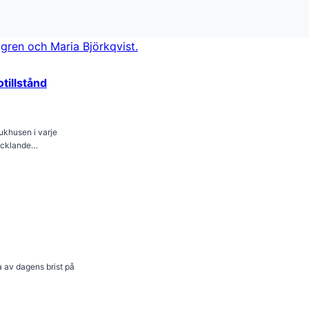
otillstånd
jukhusen i varje
vecklande…
 av dagens brist på