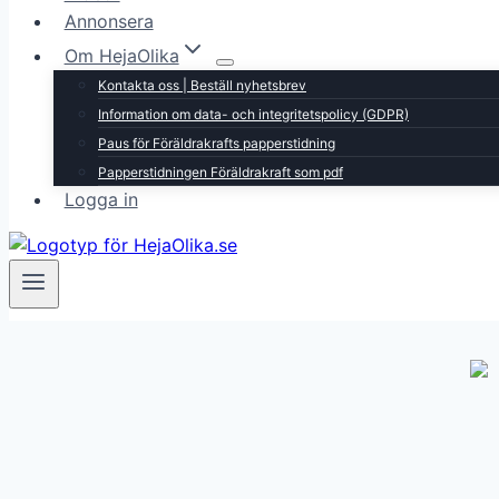
Annonsera
Om HejaOlika
Kontakta oss | Beställ nyhetsbrev
Information om data- och integritetspolicy (GDPR)
Paus för Föräldrakrafts papperstidning
Papperstidningen Föräldrakraft som pdf
Logga in