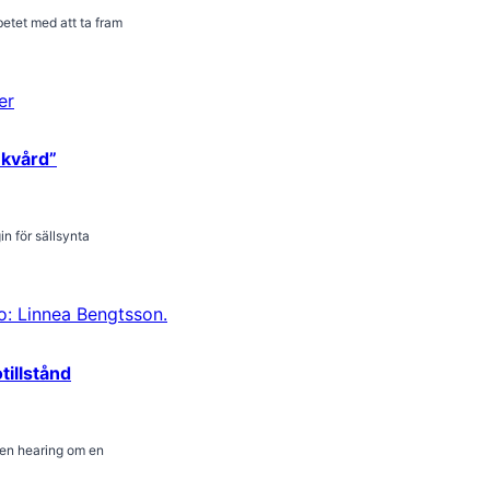
tet med att ta fram
ukvård”
n för sällsynta
tillstånd
en hearing om en