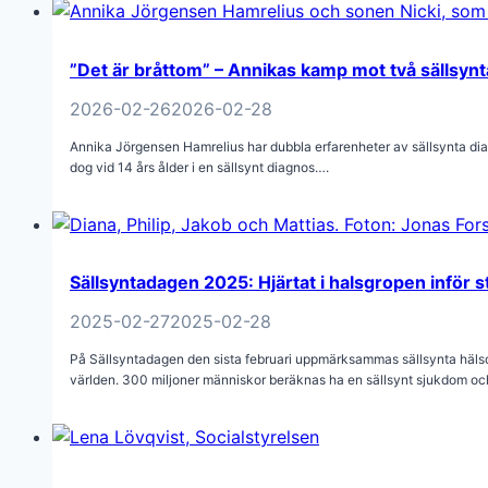
”Det är bråttom” – Annikas kamp mot två sällsyn
2026-02-26
2026-02-28
Annika Jörgensen Hamrelius har dubbla erfarenheter av sällsynta di
dog vid 14 års ålder i en sällsynt diagnos….
Sällsyntadagen 2025: Hjärtat i halsgropen inför s
2025-02-27
2025-02-28
På Sällsyntadagen den sista februari uppmärksammas sällsynta hälsot
världen. 300 miljoner människor beräknas ha en sällsynt sjukdom o