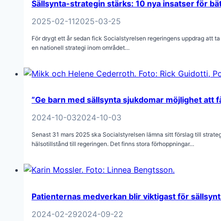
Sällsynta-strategin stärks: 10 nya insatser för bä
2025-02-11
2025-03-25
För drygt ett år sedan fick Socialstyrelsen regeringens uppdrag att ta f
en nationell strategi inom området…
”Ge barn med sällsynta sjukdomar möjlighet att f
2024-10-03
2024-10-03
Senast 31 mars 2025 ska Socialstyrelsen lämna sitt förslag till strateg
hälsotillstånd till regeringen. Det finns stora förhoppningar…
Patienternas medverkan blir viktigast för sällsyn
2024-02-29
2024-09-22