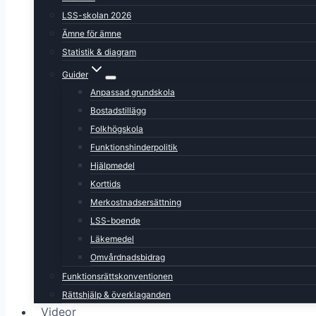
LSS-skolan 2026
Ämne för ämne
Statistik & diagram
Guider
Anpassad grundskola
Bostadstillägg
Folkhögskola
Funktionshinderpolitik
Hjälpmedel
Korttids
Merkostnadsersättning
LSS-boende
Läkemedel
Omvårdnadsbidrag
Funktionsrättskonventionen
Rättshjälp & överklaganden
Videor